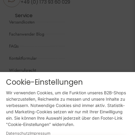
+49 (0) 173 93 60 029
Service
Versandkosten
Fachanwender Blog
FAQs
Kontaktformular
Widerrufsrecht
Cookie-Einstellungen
Öffnungszeiten
Wir sind persönlich, für Sie da:
Wir verwenden Cookies, um die Funktion unseres B2B-Shops
Mo - Do: 09:00 - 16:00 Uhr
sicherzustellen, Reichweite zu messen und unsere Inhalte zu
verbessern. Notwendige Cookies sind immer aktiv. Statistik-
Fr: 09:00 - 15:00 Uhr
und Marketing-Cookies setzen wir nur mit Ihrer Einwilligung
ein. Sie können Ihre Auswahl jederzeit über den Footer-Link
Sa + So: geschlossen
"Cookie-Einstellungen" widerrufen.
Datenschutz
Impressum