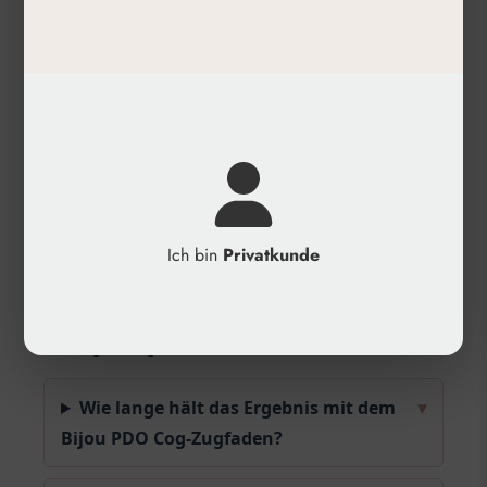
Produktdetails
✓
Inhalt: PDO Cog-Zugfaden (M23E3009)
✓
Kategorie: Fadenlifting, Bijou PDO-Fäden
✓
Anwendungsbereich: Gesicht, Hals, Kinnlinie,
Augenbrauen, Körper
✓
Wirkdauer: Bis zu 18 Monate
(Fadenresorption innerhalb von 6 Monaten)
Ich bin
Privatkunde
✓
Besonderheit: Multidirektionale Widerhaken
für präzise Gewebeanhebung
Häufige Fragen
Wie lange hält das Ergebnis mit dem
▾
Bijou PDO Cog-Zugfaden?