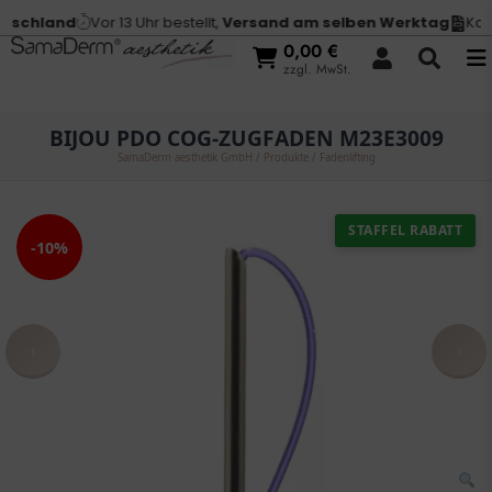
schland
Vor 13 Uhr bestellt,
Versand am selben Werktag
Kauf 
0,00
€
zzgl. MwSt.
BIJOU PDO COG-ZUGFADEN M23E3009
SamaDerm aesthetik GmbH
/
Produkte
/
Fadenlifting
STAFFEL RABATT
-10%
‹
›