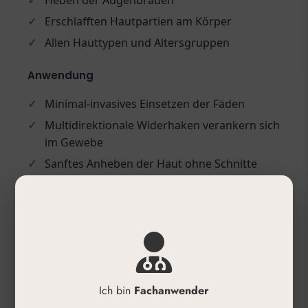
✓
Heben der Augenbrauen
✓
Erschlafften Hautpartien am Körper
✓
Allen Hauttypen und Altersgruppen
Anwendung
✓
Minimal-invasives Einsetzen der Fäden
✓
Multidirektionale Widerhaken verankern sich
im Gewebe
✓
Sanftes Anheben der Haut ohne Schnitte
oder Narben
✓
Stimulation der Kollagenproduktion für
verbesserte Hautelastizität
✓
Vermeidung körperlicher Anstrengungen für
einige Tage nach der Behandlung
✓
Individuelle Nachsorgeempfehlungen des
Ich bin
Fachanwender
Behandlers beachten