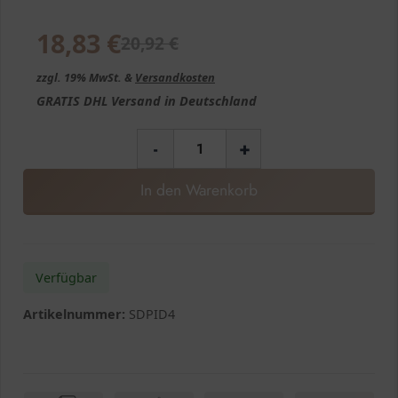
18,83
€
20,92
€
zzgl. 19% MwSt. &
Versandkosten
GRATIS
DHL Versand in
Deutschland
-
+
In den Warenkorb
Verfügbar
Artikelnummer:
SDPID4