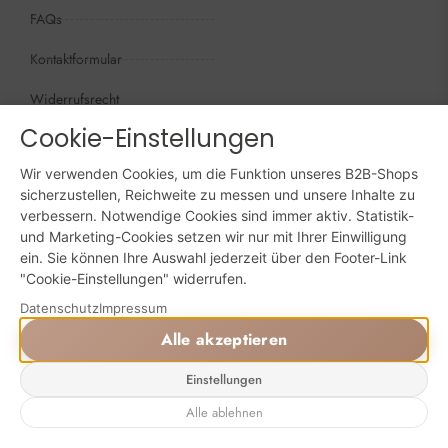
FAQs
Kontaktformular
Widerrufsrecht
Cookie-Einstellungen
Öffnungszeiten
Wir sind persönlich, für Sie da:
Wir verwenden Cookies, um die Funktion unseres B2B-Shops
Mo - Do: 09:00 - 16:00 Uhr
sicherzustellen, Reichweite zu messen und unsere Inhalte zu
verbessern. Notwendige Cookies sind immer aktiv. Statistik-
Fr: 09:00 - 15:00 Uhr
und Marketing-Cookies setzen wir nur mit Ihrer Einwilligung
ein. Sie können Ihre Auswahl jederzeit über den Footer-Link
Sa + So: geschlossen
"Cookie-Einstellungen" widerrufen.
Datenschutz
Impressum
Online bestellen: 24/7
Alle akzeptieren
Einstellungen
Powered by Digital Solutions NF
AGB
Impressum
Datenschutz
Alle ablehnen
⚙