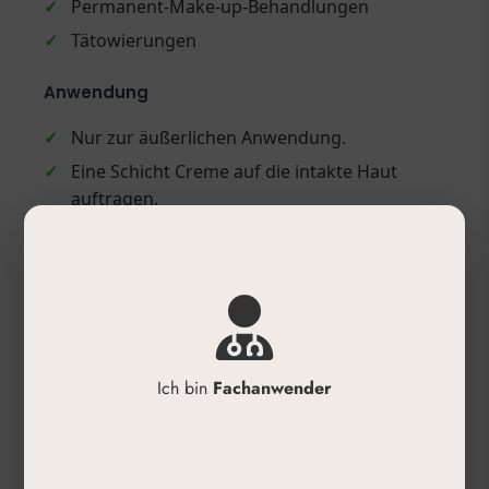
✓
Permanent-Make-up-Behandlungen
✓
Tätowierungen
Anwendung
✓
Nur zur äußerlichen Anwendung.
✓
Eine Schicht Creme auf die intakte Haut
auftragen.
✓
15 bis 30 Minuten einwirken lassen.
✓
Creme vor der Behandlung abwaschen.
✓
Anschließend mit der geplanten Behandlung
fortfahren.
Produktdetails
Ich bin
Fachanwender
✓
Inhalt: 30g Salbe
✓
Wirkstoff: Lidocaine