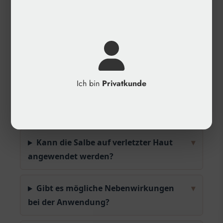
✓
Kategorie: Zubehör, Sale %
✓
Produkttyp: Lokale Anästhesiecreme
✓
Klassifizierung: Zertifiziertes Medizinprodukt
der Klasse I (unsteril)
Häufige Fragen
Ich bin
Privatkunde
Wie lange hält die betäubende
▾
Wirkung der Salbe an?
Kann die Salbe auf verletzter Haut
▾
angewendet werden?
Gibt es mögliche Nebenwirkungen
▾
bei der Anwendung?