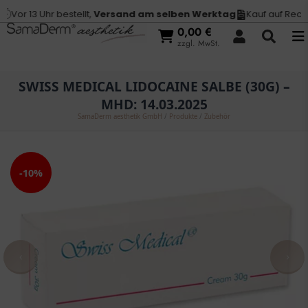
Vor 13 Uhr bestellt,
Versand am selben Werktag
Kauf auf Rechn
0,00
€
zzgl. MwSt.
SWISS MEDICAL LIDOCAINE SALBE (30G) –
MHD: 14.03.2025
SamaDerm aesthetik GmbH
/
Produkte
/
Zubehör
-10%
‹
›