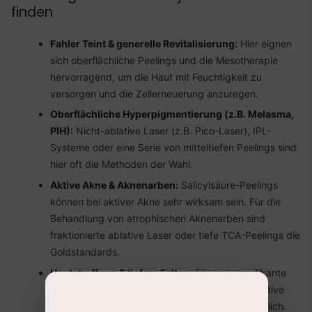
finden
Fahler Teint & generelle Revitalisierung:
Hier eignen
sich oberflächliche Peelings und die Mesotherapie
hervorragend, um die Haut mit Feuchtigkeit zu
versorgen und die Zellerneuerung anzuregen.
Oberflächliche Hyperpigmentierung (z.B. Melasma,
PIH):
Nicht-ablative Laser (z.B. Pico-Laser), IPL-
Systeme oder eine Serie von mitteltiefen Peelings sind
hier oft die Methoden der Wahl.
Aktive Akne & Aknenarben:
Salicylsäure-Peelings
können bei aktiver Akne sehr wirksam sein. Für die
Behandlung von atrophischen Aknenarben sind
fraktionierte ablative Laser oder tiefe TCA-Peelings die
Goldstandards.
Hautstraffung & tiefere Falten:
Für eine signifikante
Kollagenstimulation und Hautstraffung sind ablative
Laserbehandlungen oder tiefe Peelings erforderlich.