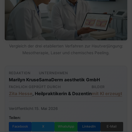
Vergleich der drei etablierten Verfahren zur Hautverjüngung:
Mesotherapie, Laser und chemisches Peeling.
REDAKTION
UNTERNEHMEN
Marilyn Kruse
SamaDerm aesthetik GmbH
FACHLICH GEPRÜFT DURCH
BILDER
Zita Hesse
, Heilpraktikerin & Dozentin
mit KI erzeugt
Veröffentlicht:
15. Mai 2026
Teilen:
Facebook
X
WhatsApp
LinkedIn
E-Mail