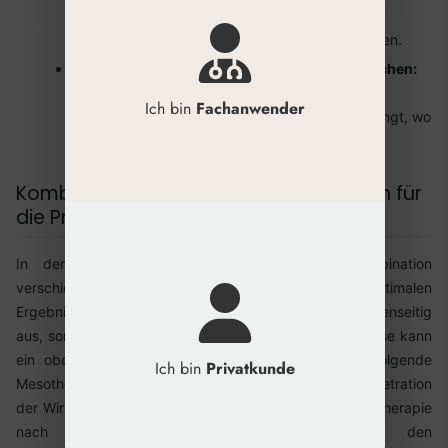
Die Mesotherapie kann hier unterstützend zur
Verbesserung der Hautqualität eingesetzt werden.
Feuchtigkeitsmangel & feine Trockenheitsfältchen:
Die Mesotherapie ist hier klar im Vorteil, da sie
Ich bin
Fachanwender
Hyaluronsäure und Nährstoffe direkt dorthin bringt, wo
sie benötigt werden.
Kombinationsbehandlungen: Synergien für
die Praxis nutzen
In der professionellen Anwendung ist die Kombination
verschiedener Verfahren oft der Schlüssel zu optimalen
Ergebnissen. Die Methoden schließen sich nicht gegenseitig
aus, sondern können synergistisch wirken. Beispielsweise kann
ein oberflächliches Peeling die Haut auf eine nachfolgende
Ich bin
Privatkunde
Mesotherapie-Sitzung vorbereiten, indem es die Penetration
der Wirkstoffe verbessert. Umgekehrt kann eine Mesotherapie
nach einer nicht-ablativen Laserbehandlung den