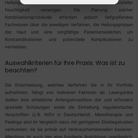
Heilungsprozess unterstützen und die Haut mit essenzieller
Feuchtigkeit versorgen. Die Planung solcher
Kombinationsprotokolle erfordert jedoch tiefgreifendes
Fachwissen über die jeweiligen Verfahren, die Heilungsphasen
der Haut und eine sorgfältige Patientenselektion, um
Kontraindikationen und potenzielle Komplikationen zu
vermeiden.
Auswahlkriterien für Ihre Praxis: Was ist zu
beachten?
Die Entscheidung, welches Verfahren Sie in Ihr Portfolio
aufnehmen, hängt von mehreren Faktoren ab. Lasergeräte
stellen eine erhebliche Anfangsinvestition dar und erfordern
spezielle Schulungen sowie die Einhaltung regulatorischer
Vorschriften (z.B. NiSV in Deutschland). Mesotherapie und
Peelings sind im Vergleich dazu mit geringeren Einstiegskosten
verbunden, da sie primär auf Verbrauchsmaterialien basieren.
Allerdings ist auch hier eine fundierte Ausbildung unerlässlich,