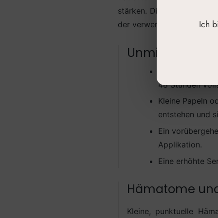
stärken. Die Intensität un
Ich 
der verwendeten Technik va
Unmittelbare u
Leichte Rötunge
48 Stunden voll
Kleine Papeln o
entstehen und s
Ein vorübergehe
Applikation.
Eine erhöhte Sen
Hämatome und 
Kleine, punktuelle Häm