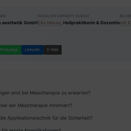
MEN
FACHLICH GEPRÜFT DURCH
BILDE
 aesthetik GmbH
Zita Hesse
, Heilpraktikerin & Dozentin
mit K
WhatsApp
LinkedIn
E-Mail
gen sind bei Mesotherapie zu erwarten?
 bei der Mesotherapie minimiert?
die Applikationstechnik für die Sicherheit?
 für ernste Komplikationen?