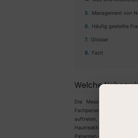
Management von Ne
Häufig gestellte Fr
Glossar
Fazit
Welche Nebenwir
Die Mesotherapie gilt al
Fachpersonal durchgeführ
auftreten, als normal un
Hautreaktion auf die Mikr
Patienten über diese erwa