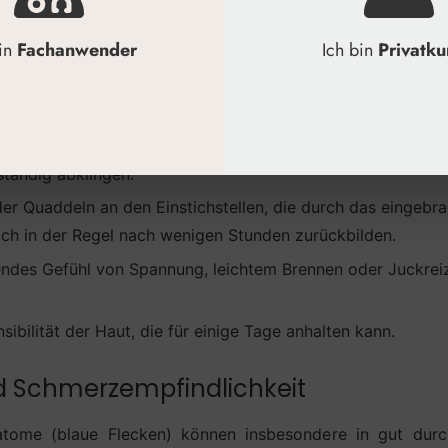
d Dauer dieser Reaktionen können je nach individuellem Ha
bin
Fachanwender
Ich bin
Privatk
riieren.
nd häufige Reaktionen
n (Erytheme) und Schwellungen im Behandlungsareal, die me
ständig abklingen.
der Quaddeln an den Einstichstellen, die durch das eingebr
ich in der Regel nach wenigen Stunden zurückbilden.
ndes Gefühl von Spannung, leichtem Brennen oder Juckreiz
sibilität der Haut, die für einige Tage anhalten kann.
Schmerzempfindlichkeit
atome (blaue Flecken) können insbesondere in gut durc