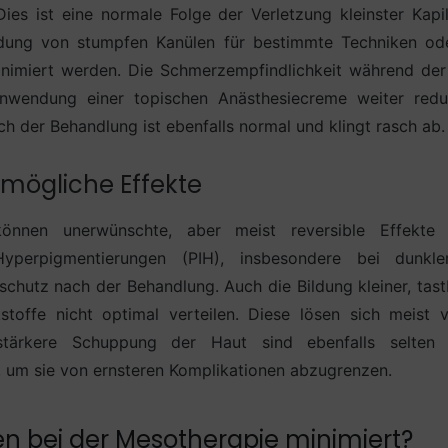
Dies ist eine normale Folge der Verletzung kleinster Kapi
ung von stumpfen Kanülen für bestimmte Techniken ode
nimiert werden. Die Schmerzempfindlichkeit während der 
wendung einer topischen Anästhesiecreme weiter reduz
h der Behandlung ist ebenfalls normal und klingt rasch ab.
 mögliche Effekte
können unerwünschte, aber meist reversible Effekte
 Hyperpigmentierungen (PIH), insbesondere bei dunk
hutz nach der Behandlung. Auch die Bildung kleiner, tastb
kstoffe nicht optimal verteilen. Diese lösen sich meist 
tärkere Schuppung der Haut sind ebenfalls selten u
 um sie von ernsteren Komplikationen abzugrenzen.
en bei der Mesotherapie minimiert?