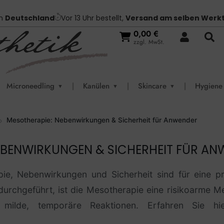
in
Deutschland
Vor 13 Uhr bestellt,
Versand am selben Werk
0,00
€
zzgl. MwSt.
Microneedling
|
Kanülen
|
Skincare
|
Hygiene
▼
▼
▼
Mesotherapie: Nebenwirkungen & Sicherheit für Anwender
EBENWIRKUNGEN & SICHERHEIT FÜR AN
ie, Nebenwirkungen und Sicherheit sind für eine p
durchgeführt, ist die Mesotherapie eine risikoarme M
milde, temporäre Reaktionen. Erfahren Sie hi