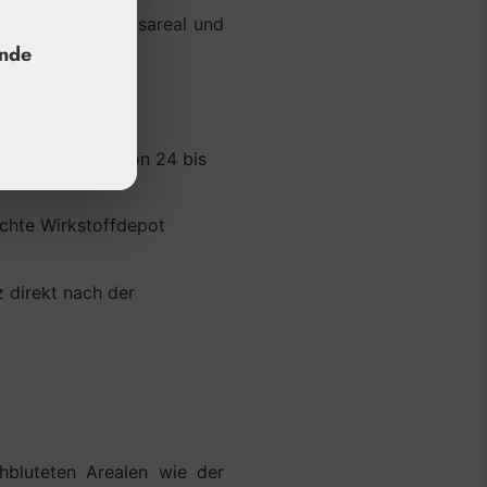
uttyp, Behandlungsareal und
unde
ist innerhalb von 24 bis
achte Wirkstoffdepot
 direkt nach der
hbluteten Arealen wie der