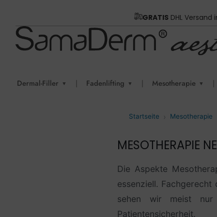
GRATIS
DHL Versand 
Dermal-Filler
|
Fadenlifting
|
Mesotherapie
|
▼
▼
▼
Startseite
Mesotherapie
MESOTHERAPIE N
Die Aspekte Mesotherap
essenziell. Fachgerecht 
sehen wir meist nur 
Patientensicherheit.