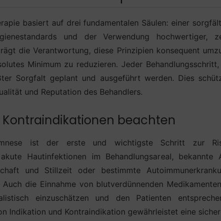
rapie basiert auf drei fundamentalen Säulen: einer sorgfäl
ygienestandards und der Verwendung hochwertiger, zert
trägt die Verantwortung, diese Prinzipien konsequent umz
solutes Minimum zu reduzieren. Jeder Behandlungsschritt
er Sorgfalt geplant und ausgeführt werden. Dies schütz
ualität und Reputation des Behandlers.
Kontraindikationen beachten
nese ist der erste und wichtigste Schritt zur Risi
 akute Hautinfektionen im Behandlungsareal, bekannte 
schaft und Stillzeit oder bestimmte Autoimmunerkran
 Auch die Einnahme von blutverdünnenden Medikamenten 
listisch einzuschätzen und den Patienten entspreche
 Indikation und Kontraindikation gewährleistet eine siche