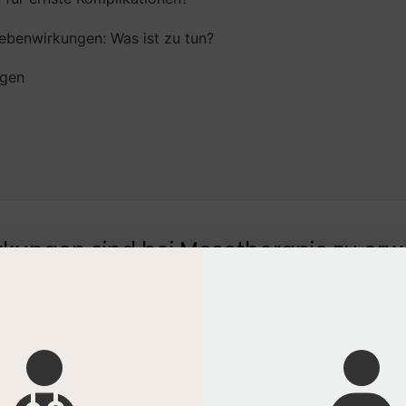
benwirkungen: Was ist zu tun?
agen
kungen sind bei Mesotherapie zu erw
s ein minimalinvasives und risikoarmes Verfahren, we
t wird. Dennoch sind bestimmte Reaktionen, die unmitt
d vorübergehend einzustufen. Diese sind in der Regel ei
oinjektionen und die eingebrachten Wirkstoffe. Eine pro
rtbaren Effekte ist essenziell, um Unsicherheiten zu verm