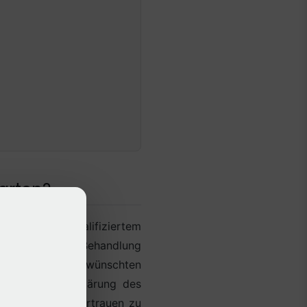
arten?
nn sie von qualifiziertem
elbar nach der Behandlung
n Zeichen der gewünschten
fessionelle Aufklärung des
eiden und das Vertrauen zu