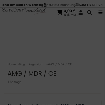
and am selben Werktag
Kauf auf Rechnung
GRATIS
DHL Versa
0,00
€
zzgl. MwSt.
Home
Blog
Regulatorik
AMG / MDR / CE
AMG / MDR / CE
1 Beiträge