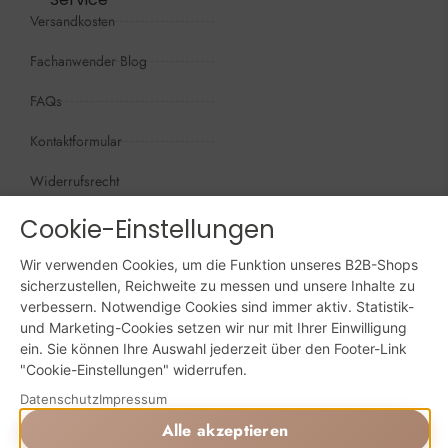
Versandkosten
Fachanwender Blog
FAQs
Kontaktformular
Widerrufsrecht
Öffnungszeiten
Cookie-Einstellungen
Wir sind persönlich, für Sie da:
Wir verwenden Cookies, um die Funktion unseres B2B-Shops
Mo - Do: 09:00 - 16:00 Uhr
sicherzustellen, Reichweite zu messen und unsere Inhalte zu
verbessern. Notwendige Cookies sind immer aktiv. Statistik-
Fr: 09:00 - 15:00 Uhr
und Marketing-Cookies setzen wir nur mit Ihrer Einwilligung
ein. Sie können Ihre Auswahl jederzeit über den Footer-Link
Sa + So: geschlossen
"Cookie-Einstellungen" widerrufen.
Online bestellen: 24/7
Datenschutz
Impressum
Alle akzeptieren