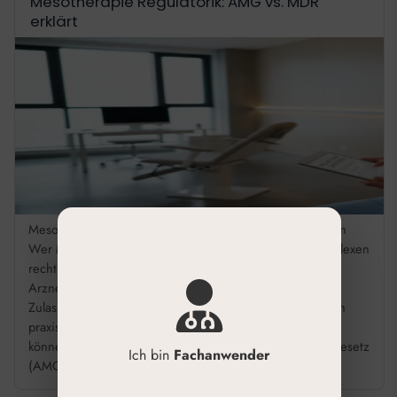
Mesotherapie Regulatorik: AMG vs. MDR
erklärt
Mesotherapie Regulatorik: AMG & MDR sicher anwenden
Wer Mesotherapie anbietet, bewegt sich in einem komplexen
rechtlichen Rahmen. Die Frage, ob ein Produkt als
Arzneimittel oder Medizinprodukt gilt, entscheidet über
Zulassung, Abgabe und Haftung. Wir geben Ihnen einen
praxisnahen Überblick, damit Sie rechtssicher arbeiten
können. Prüfen Sie, ob Produkte unter das Arzneimittelgesetz
Ich bin
Fachanwender
(AMG) fallen, wenn sie […]