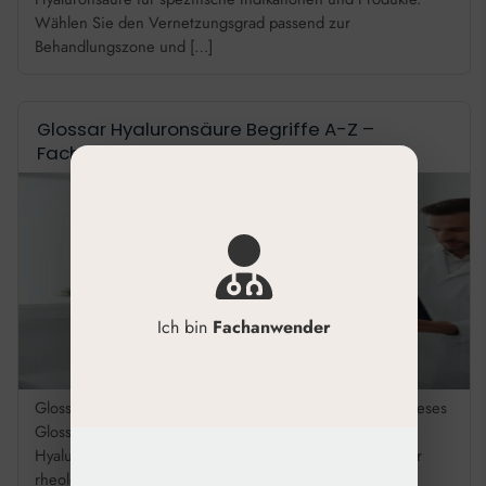
Wählen Sie den Vernetzungsgrad passend zur
Behandlungszone und […]
Glossar Hyaluronsäure Begriffe A-Z –
Fachlexikon
Ich bin
Fachanwender
Glossar Hyaluronsäure Begriffe A-Z für Fachanwender Dieses
Glossar fasst die wichtigsten Fachbegriffe rund um
Hyaluronsäure zusammen – von der Molekülstruktur über
rheologische Parameter bis zu INCI-Bezeichnungen. Ein