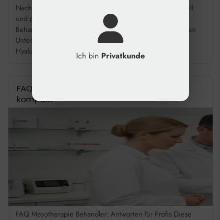
Nachschlagewerk für die tägliche Praxis, wenn Sie schnell
und präzise Produktdaten vergleichen oder
Behandlungsoptionen bewerten wollen. Verstehen Sie den
Unterschied zwischen vernetzter und unvernetzter
Hyaluronsäure für Filler und […]
Ich bin
Privatkunde
FAQ Mesotherapie Behandler: Fachwissen
kompakt
FAQ Mesotherapie Behandler: Antworten für Profis Diese