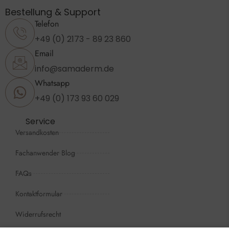
Bestellung & Support
Telefon
+49 (0) 2173 - 89 23 860
Email
info@samaderm.de
Whatsapp
+49 (0) 173 93 60 029
Service
Versandkosten
Fachanwender Blog
FAQs
Kontaktformular
Widerrufsrecht