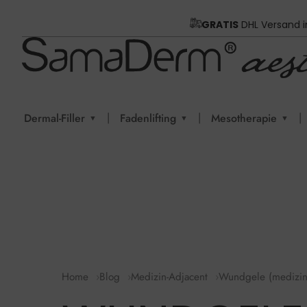
GRATIS
DHL Versand 
|
|
|
Dermal-Filler
Fadenlifting
Mesotherapie
▼
▼
▼
Home
Blog
Medizin-Adjacent
Wundgele (medizin