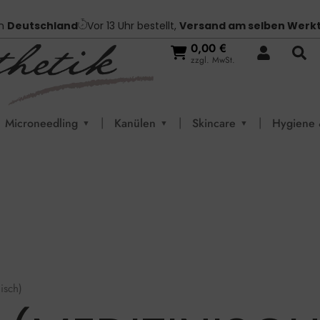
in
Deutschland
Vor 13 Uhr bestellt,
Versand am selben Werk
0,00
€
zzgl. MwSt.
|
|
|
Microneedling
Kanülen
Skincare
Hygiene 
▼
▼
▼
isch)