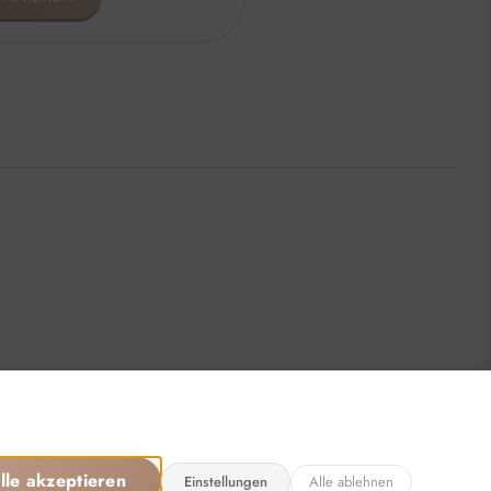
Öffnungszeiten
sönlich, für Sie da:
:00 - 16:00 Uhr
15:00 Uhr
chlossen
llen: 24/7
lle akzeptieren
Einstellungen
Alle ablehnen