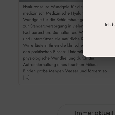
Hyaluronsäure Wundgele für die Schleimhaut
medizinisch Medizinische Hyaluronsäure-
Wundgele für die Schleimhaut gehören heute
Ich 
zur Standardversorgung in vielen
Fachbereichen. Sie halten die Wunde feucht
und unterstützen die natürliche Regeneration.
Wir erläutern Ihnen die klinische Relevanz und
den praktischen Einsatz. Unterstützen die
physiologische Wundheilung durch die
Aufrechterhaltung eines feuchten Milieus.
Binden große Mengen Wasser und fördern so
[…]
Immer aktuell