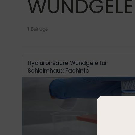
WUNDGELE 
1 Beiträge
Hyaluronsäure Wundgele für
Schleimhaut: Fachinfo