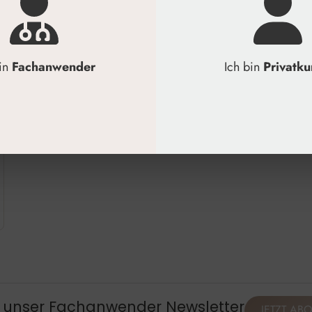
bin
Fachanwender
Ich bin
Privatk
, unser Fachanwender Newsletter
JETZT AB