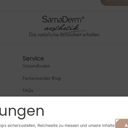
Die natürliche Schönheit erhalten
Service
Versandkosten
Wir sind per
Mo - Do: 09
Fachanwender Blog
Fr: 09:00 - 
FAQs
Sa + So: ges
Kontaktformular
lungen
Widerrufsrecht
Online beste
A
ps sicherzustellen, Reichweite zu messen und unsere Inhalte