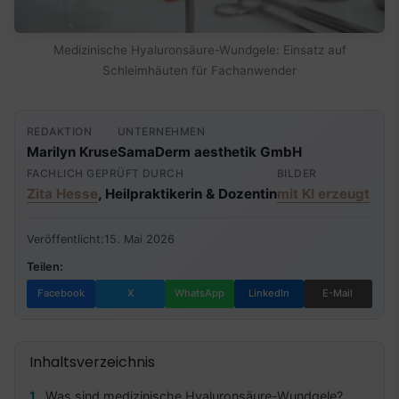
Medizinische Hyaluronsäure-Wundgele: Einsatz auf
Schleimhäuten für Fachanwender
REDAKTION
UNTERNEHMEN
Marilyn Kruse
SamaDerm aesthetik GmbH
FACHLICH GEPRÜFT DURCH
BILDER
Zita Hesse
, Heilpraktikerin & Dozentin
mit KI erzeugt
Veröffentlicht:
15. Mai 2026
Teilen:
Facebook
X
WhatsApp
LinkedIn
E-Mail
Inhaltsverzeichnis
Was sind medizinische Hyaluronsäure-Wundgele?