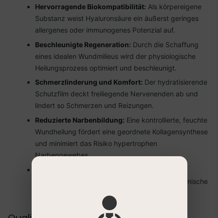
Hervorragende Biokompatibilität:
Als körpereigene
Substanz weist Hyaluronsäure ein äußerst geringes
allergenes oder immunogenes Potenzial auf.
Beschleunigte Regeneration:
Durch die Schaffung
eines idealen Wundmilieus wird der physiologische
Heilungsprozess optimiert und beschleunigt.
Schmerzlinderung und Komfort:
Der hydratisierende
Schutzfilm deckt freiliegende Nervenenden ab und
lindert so Schmerzen und Reizungen.
Reduzierte Narbenbildung:
Eine kontrollierte, feuchte
Wundheilung fördert eine geordnete Kollagensynthese
und minimiert das Risiko hypertrophen
Narbengewebes.
Einfache und sichere Anwendung:
Die Gel-
Formulierung ermöglicht eine gezielte und hygienische
Applikation direkt auf die betroffene Stelle.