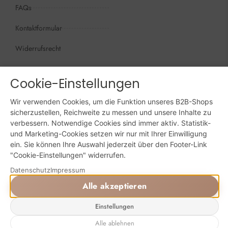
FAQs
Kontaktformular
Widerrufsrecht
Öffnungszeiten
Cookie-Einstellungen
Wir sind persönlich, für Sie da:
Mo - Do: 09:00 - 16:00 Uhr
Wir verwenden Cookies, um die Funktion unseres B2B-Shops
sicherzustellen, Reichweite zu messen und unsere Inhalte zu
Fr: 09:00 - 15:00 Uhr
verbessern. Notwendige Cookies sind immer aktiv. Statistik-
und Marketing-Cookies setzen wir nur mit Ihrer Einwilligung
Sa + So: geschlossen
ein. Sie können Ihre Auswahl jederzeit über den Footer-Link
"Cookie-Einstellungen" widerrufen.
Online bestellen: 24/7
Datenschutz
Impressum
Alle akzeptieren
Powered by Digital Solutions NF
AGB
Impressum
Datenschutz
Einstellungen
Alle ablehnen
⚙