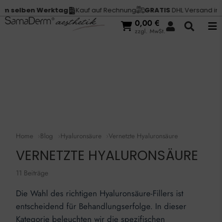
ben Werktag
Kauf auf Rechnung
GRATIS
DHL Versand in
Deuts
0,00
€
zzgl. MwSt.
Home
Blog
Hyaluronsäure
Vernetzte Hyaluronsäure
VERNETZTE HYALURONSÄURE
11 Beiträge
Die Wahl des richtigen Hyaluronsäure-Fillers ist
entscheidend für Behandlungserfolge. In dieser
Kategorie beleuchten wir die spezifischen