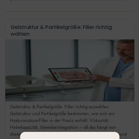
Gelstruktur & Partikelgröße: Filler richtig
wählen
Gelstruktur & Partikelgröße: Filler richtig auswählen
Gelstruktur und Partikelgröße bestimmen, wie sich ein
Hyaluronsäure-Filler in der Praxis verhält. Viskosität,
Hebekapazität, Gewebeintegration – all das hängt von
diesen Parametern ab. Wer das versteht, wählt gezielter und