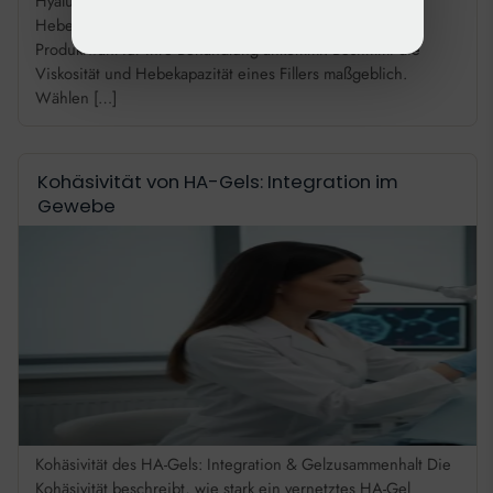
Hyaluronsäure und wirkt sich direkt auf Viskosität und
Hebekapazität aus. Wir erläutern, worauf es bei der
Produktwahl für Ihre Behandlung ankommt. Bestimmt die
Viskosität und Hebekapazität eines Fillers maßgeblich.
Wählen […]
Kohäsivität von HA-Gels: Integration im
Gewebe
Kohäsivität des HA-Gels: Integration & Gelzusammenhalt Die
Kohäsivität beschreibt, wie stark ein vernetztes HA-Gel