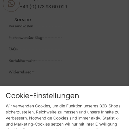
+49 (0) 173 93 60 029
Service
Versandkosten
Fachanwender Blog
FAQs
Kontaktformular
Widerrufsrecht
Öffnungszeiten
Wir sind persönlich, für Sie da:
Cookie-Einstellungen
Mo - Do: 09:00 - 16:00 Uhr
Wir verwenden Cookies, um die Funktion unseres B2B-Shops
Fr: 09:00 - 15:00 Uhr
sicherzustellen, Reichweite zu messen und unsere Inhalte zu
verbessern. Notwendige Cookies sind immer aktiv. Statistik-
Sa + So: geschlossen
und Marketing-Cookies setzen wir nur mit Ihrer Einwilligung