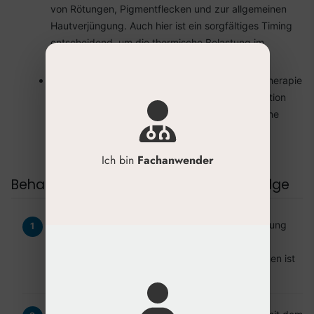
von Rötungen, Pigmentflecken und zur allgemeinen
Hautverjüngung. Auch hier ist ein sorgfältiges Timing
entscheidend, um die thermische Belastung im
Behandlungsareal zu steuern.
PRP (Plättchenreiches Plasma):
Die Eigenbluttherapie
fördert durch Wachstumsfaktoren die Regeneration
und kann die durch das Fadenlifting angestoßene
Wundheilung und Kollagenbildung zusätzlich
unterstützen.
Ich bin
Fachanwender
Behandlungsplanung: Timing und Abfolge
Anamnese und Analyse:
Eine detaillierte Erfassung
der Patientenwünsche, der Hautqualität, des
Alterungsgrades und möglicher Kontraindikationen ist
die Grundlage jeder Behandlungsplanung.