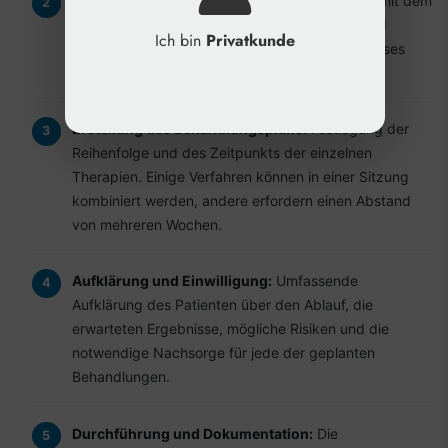
Definition der Behandlungsziele:
Gemeinsam mit dem
Patienten wird ein realistisches Ziel definiert und
Ich bin
Privatkunde
festgelegt, welche Verfahren zur Erreichung dieses
Ziels am besten geeignet sind.
Erstellung des Behandlungsplans:
Festlegung der
Reihenfolge und des Zeitpunkts der einzelnen
Therapien. Einige Verfahren können in einer Sitzung
kombiniert werden, andere erfordern einen Abstand
von mehreren Wochen.
Aufklärung und Einwilligung:
Umfassende
Aufklärung des Patienten über den Ablauf, die
erwarteten Ergebnisse, mögliche Risiken und die
notwendige Nachsorge für jede der geplanten
Behandlungen.
Durchführung und Dokumentation:
Die