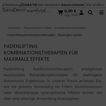
hnung
GRATIS
DHL Versand in
Deutschland
Vor 13 Uhr bestellt,
V
0,00
€
zzgl. MwSt.
Startseite
Resorbierbare Fäden
Kombinationstherapien
Fadenlifting Kombinationstherapien – Synergien nutzen
FADENLIFTING
KOMBINATIONSTHERAPIEN FÜR
MAXIMALE EFFEKTE
Fadenlifting Kombinationstherapien ermöglichen
multimodale Behandlungskonzepte für überlegene
ästhetische Ergebnisse. In unserer Praxis erfahren Sie,
wie die gezielte Verbindung mit Fillern, Biostimulatoren
oder Mesotherapie synergistische Effekte erzielt, die
über eine alleinige Anwendung hinausgehen.