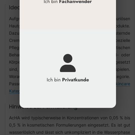
Ich bin
Fachanwender
Ideale Produktkategorien
Aufgrund seiner starken Adhäsion und des luxuriösen
Hautgefühls ist AcHA prädestiniert für Leave-on-Produkte.
Dazu zählen feuchtigkeitsspendende Seren, aufpolsternde
Cremes, regenerierende Nachtmasken sowie spezielle
Pflegeprodukte zur Anwendung nach ästhetischen
Behandlungen (Post-Treatment Care). Auch in Hand- oder
Körpercremes, die einer häufigeren Belastung ausgesetzt
sind, kann AcHA seine überlegene Haftfähigkeit ausspielen.
Worauf sollte man achten? Auf die Produktkategorie.
Ich bin
Privatkunde
Passende Grundlagen finden Sie in unserer
Skincare
Kategorie
.
Hinweise zur Formulierung
AcHA wird typischerweise in Konzentrationen von 0,05 % bis
0,5 % in kosmetischen Formulierungen eingesetzt. Es ist gut
wasserlöslich und lässt sich unkompliziert in die Wasserphase