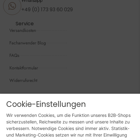
Whatsapp
+49 (0) 173 93 60 029
Service
Versandkosten
Fachanwender Blog
FAQs
Kontaktformular
Widerrufsrecht
Öffnungszeiten
Wir sind persönlich, für Sie da:
Cookie-Einstellungen
Mo - Do: 09:00 - 16:00 Uhr
Wir verwenden Cookies, um die Funktion unseres B2B-Shops
Fr: 09:00 - 15:00 Uhr
sicherzustellen, Reichweite zu messen und unsere Inhalte zu
verbessern. Notwendige Cookies sind immer aktiv. Statistik-
Sa + So: geschlossen
und Marketing-Cookies setzen wir nur mit Ihrer Einwilligung