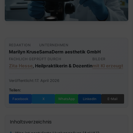
REDAKTION
UNTERNEHMEN
Marilyn Kruse
SamaDerm aesthetik GmbH
FACHLICH GEPRÜFT DURCH
BILDER
Zita Hesse
, Heilpraktikerin & Dozentin
mit KI erzeugt
Veröffentlicht:
17. April 2026
Teilen:
Facebook
X
WhatsApp
LinkedIn
E-Mail
Inhaltsverzeichnis