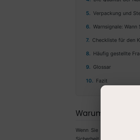
Verpackung und Steri
Warnsignale: Wann 
Checkliste für den 
Häufig gestellte Fr
Glossar
Fazit
Warum Qualitätsk
Wenn Sie als Fachanwender
Sicherheit Ihrer Patiente