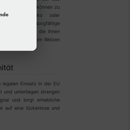
wertige Produkte können zu
unde
m Infektionsrisiko oder
wir, dass eine sorgfältige
terien zusammen, die Ihnen
 und die Spreu vom Weizen
ität
 legalen Einsatz in der EU
rt und unterliegen strengen
gnal und birgt erhebliche
el auf eine lückenlose und