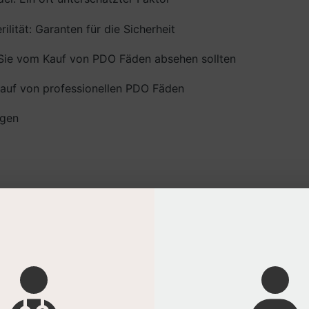
lität: Garanten für die Sicherheit
Sie vom Kauf von PDO Fäden absehen sollten
Kauf von professionellen PDO Fäden
agen
riterien für PDO Fäden entscheidend 
 PDO Fäden kaufen, investieren Sie nicht nur in ein Pr
n und den Ruf Ihrer Praxis. Die Qualität der Fäden hat