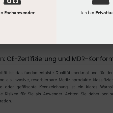
Komplikationsrate und die Patientenzufriedenheit. Minder
bin
Fachanwender
Ich bin
Privatk
ptionszeiten, unzureichender Zugfestigkeit, erhöhte
ionen führen. Aus unserer Erfahrung im Fachhandel wissen 
 ist. Dieser Ratgeber fasst die wichtigsten Qualitätskri
fentscheidung für Ihr
professionelles Fadenlifting
zu treffen
: CE-Zertifizierung und MDR-Konform
mität ist das fundamentalste Qualitätsmerkmal und für den
nd als invasive, resorbierbare Medizinprodukte klassifizie
nde oder gefälschte Kennzeichnung ist ein klares Warnsi
he Risiken für Sie als Anwender. Achten Sie daher penib
ation.