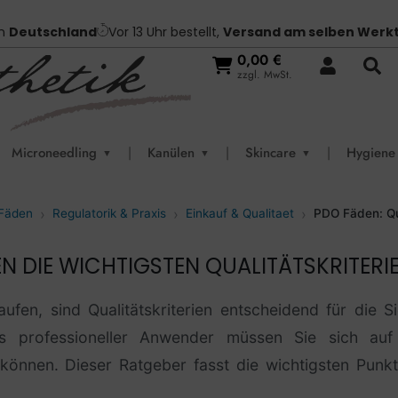
in
Deutschland
Vor 13 Uhr bestellt,
Versand am selben Werk
0,00
€
zzgl. MwSt.
Microneedling
|
Kanülen
|
Skincare
|
Hygiene
▼
▼
▼
 Fäden
Regulatorik & Praxis
Einkauf & Qualitaet
PDO Fäden: Qua
N DIE WICHTIGSTEN QUALITÄTSKRITERI
en, sind Qualitätskriterien entscheidend für die S
s professioneller Anwender müssen Sie sich auf M
n können. Dieser Ratgeber fasst die wichtigsten Punkt