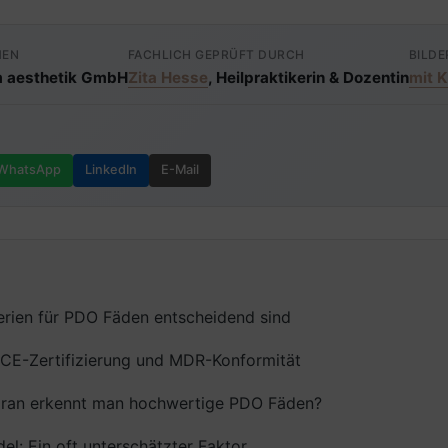
MEN
FACHLICH GEPRÜFT DURCH
BILDE
 aesthetik GmbH
Zita Hesse
, Heilpraktikerin & Dozentin
mit K
WhatsApp
LinkedIn
E-Mail
erien für PDO Fäden entscheidend sind
CE-Zertifizierung und MDR-Konformität
Woran erkennt man hochwertige PDO Fäden?
del: Ein oft unterschätzter Faktor