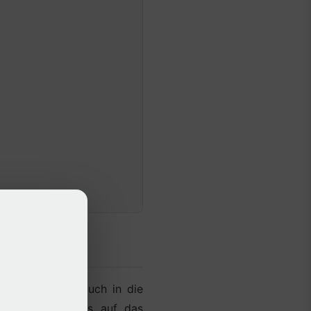
sind
odukt, sondern auch in die
 direkten Einfluss auf das