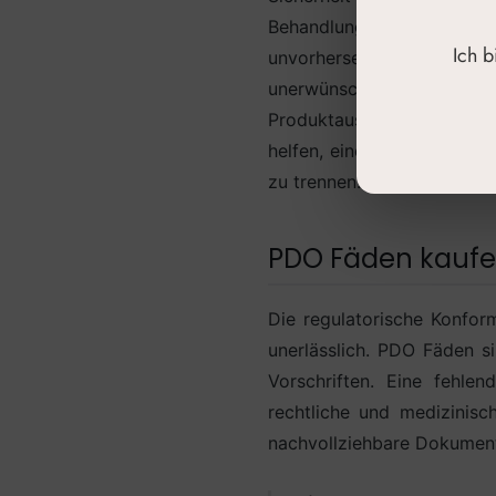
Behandlungsergebnis, die 
Ich 
unvorhersehbaren Resor
unerwünschten Gewebereakt
Produktauswahl essenziell
helfen, eine fundierte Kau
zu trennen.
PDO Fäden kaufen
Die regulatorische Konfor
unerlässlich. PDO Fäden si
Vorschriften. Eine fehle
rechtliche und medizinisc
nachvollziehbare Dokument