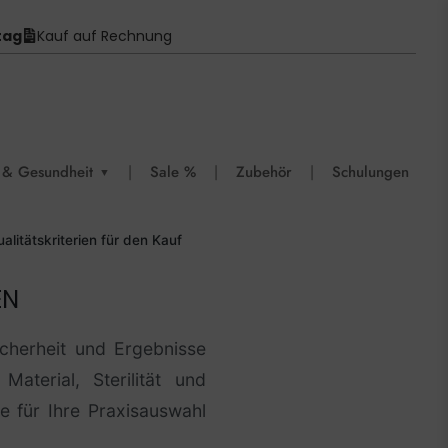
tag
Kauf auf Rechnung
 & Gesundheit
|
Sale %
|
Zubehör
|
Schulungen
▼
litätskriterien für den Kauf
EN
icherheit und Ergebnisse
aterial, Sterilität und
e für Ihre Praxisauswahl