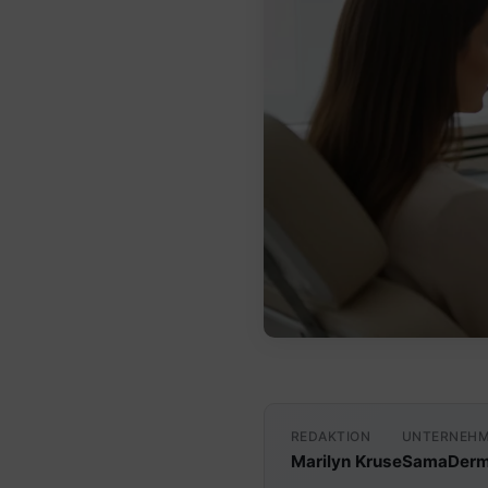
REDAKTION
UNTERNEH
Marilyn Kruse
SamaDerm