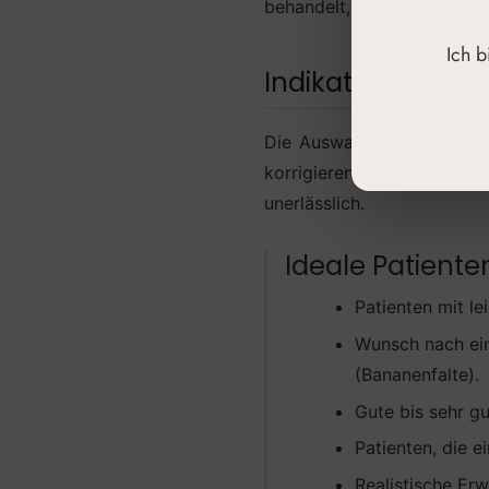
behandelt, riskiert Unzufri
Ich 
Indikationen fü
Die Auswahl der Patienten 
korrigieren. Eine genau
unerlässlich.
Ideale Patiente
Patienten mit le
Wunsch nach ein
(Bananenfalte).
Gute bis sehr gu
Patienten, die 
Realistische Erw