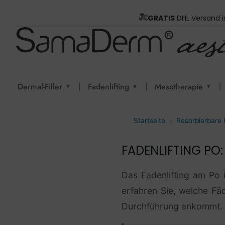
GRATIS
DHL Versand 
|
|
|
Dermal-Filler
Fadenlifting
Mesotherapie
▼
▼
▼
Startseite
Resorbierbare
FADENLIFTING PO:
Das Fadenlifting am Po 
erfahren Sie, welche Fä
Durchführung ankommt.