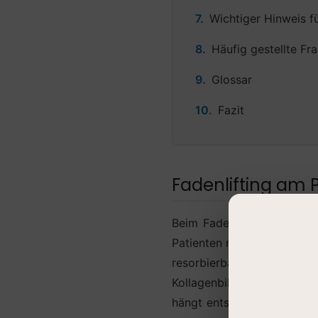
Wichtiger Hinweis f
Häufig gestellte Fr
Glossar
Fazit
Fadenlifting am P
Beim Fadenlifting am Gesä
Patienten mit leichter bis 
resorbierbarer Zugfäden 
Kollagenbildung an, was mi
hängt entscheidend von der