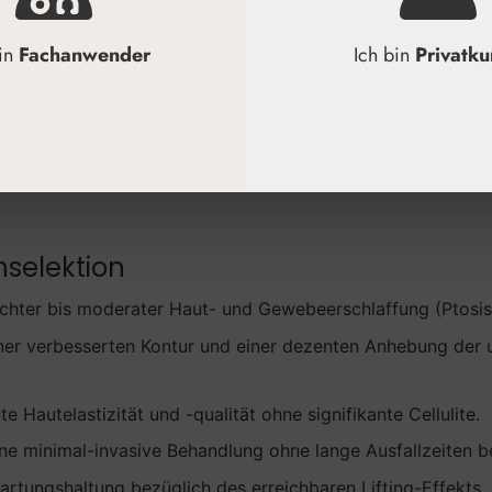
edenheit.
bin
Fachanwender
Ich bin
Privatk
r die Gesäß-Anhebung mit Fäden
ist der wichtigste Faktor. Nicht jeder Befund lässt sich 
e Beurteilung der Hautqualität, des Gewebetonus und d
nselektion
ichter bis moderater Haut- und Gewebeerschlaffung (Ptosis G
er verbesserten Kontur und einer dezenten Anhebung der 
te Hautelastizität und -qualität ohne signifikante Cellulite.
eine minimal-invasive Behandlung ohne lange Ausfallzeiten 
artungshaltung bezüglich des erreichbaren Lifting-Effekts.