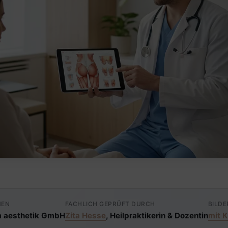
MEN
FACHLICH GEPRÜFT DURCH
BILDE
 aesthetik GmbH
Zita Hesse
, Heilpraktikerin & Dozentin
mit K