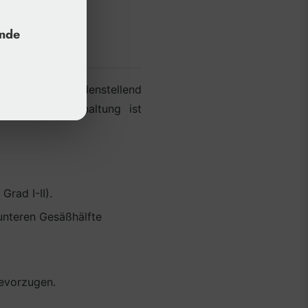
unde
mit Fäden zufriedenstellend
er Erwartungshaltung ist
rad I-II).
unteren Gesäßhälfte
bevorzugen.