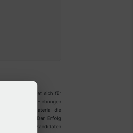
ie Methode eignet sich für
nschen. Durch das Einbringen
egt das Fadenmaterial die
at sich gezeigt: Der Erfolg
der die falschen Kandidaten