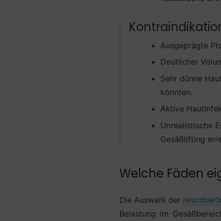
Kontraindikati
Ausgeprägte Pto
Deutlicher Volum
Sehr dünne Haut
könnten.
Aktive Hautinfe
Unrealistische 
Gesäßlifting err
Welche Fäden eig
Die Auswahl der
resorbier
Belastung im Gesäßbereich