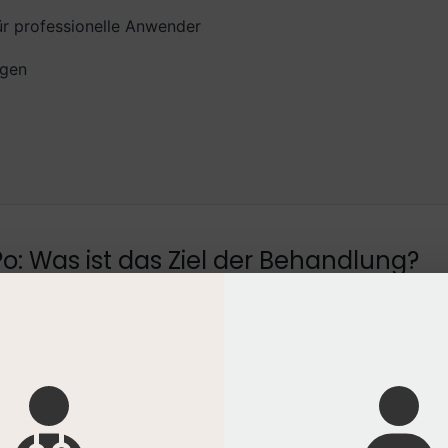
ür professionelle Anwender
agen
o: Was ist das Ziel der Behandlung?
ß geht es um Straffung und Kontur, nicht um Volumen. D
mittlerer Erschlaffung, die keinen chirurgischen Eingriff wü
wird das Gewebe mechanisch angehoben. Gleichzeitig r
ttelfristig die Hautfestigkeit verbessert. In der Praxis h
 richtigen Patientenselektion ab. Wer zu viel verspricht o