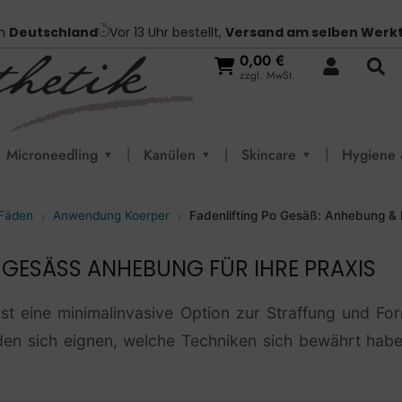
in
Deutschland
Vor 13 Uhr bestellt,
Versand am selben Werk
0,00
€
zzgl. MwSt.
|
|
|
Microneedling
Kanülen
Skincare
Hygiene 
▼
▼
▼
 Fäden
Anwendung Koerper
Fadenlifting Po Gesäß: Anhebung & 
 GESÄSS ANHEBUNG FÜR IHRE PRAXIS
ist eine minimalinvasive Option zur Straffung und F
den sich eignen, welche Techniken sich bewährt hab