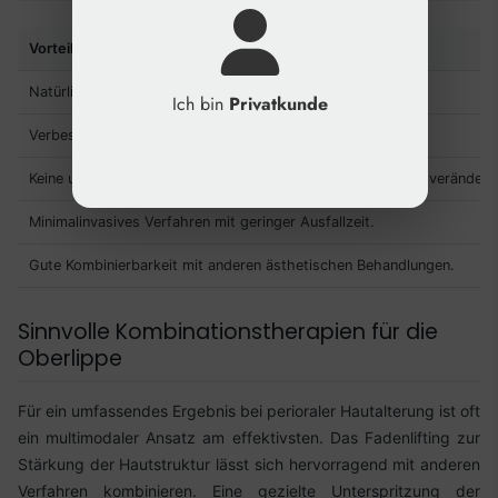
Vorteile
Natürliche Ergebnisse durch Kollagenproduktion.
Ich bin
Privatkunde
Verbesserung der Hautstruktur und -festigkeit.
Keine unerwünschte Volumenzunahme, die das Lippenprofil verändern
Minimalinvasives Verfahren mit geringer Ausfallzeit.
Gute Kombinierbarkeit mit anderen ästhetischen Behandlungen.
Sinnvolle Kombinationstherapien für die
Oberlippe
Für ein umfassendes Ergebnis bei perioraler Hautalterung ist oft
ein multimodaler Ansatz am effektivsten. Das Fadenlifting zur
Stärkung der Hautstruktur lässt sich hervorragend mit anderen
Verfahren kombinieren. Eine gezielte Unterspritzung der