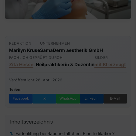
REDAKTION
UNTERNEHMEN
Marilyn Kruse
SamaDerm aesthetik GmbH
FACHLICH GEPRÜFT DURCH
BILDER
Zita Hesse
, Heilpraktikerin & Dozentin
mit KI erzeugt
Veröffentlicht:
28. April 2026
Teilen:
Facebook
X
WhatsApp
LinkedIn
E-Mail
Inhaltsverzeichnis
Fadenlifting bei Raucherfältchen: Eine Indikation?