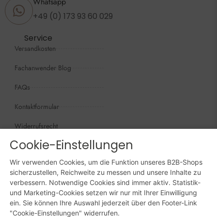
Whatsapp
+49 (0) 173 93 60 029
Service
Versandkosten
Fachanwender Blog
FAQs
Kontaktformular
Widerrufsrecht
Cookie-Einstellungen
Öffnungszeiten
Wir sind persönlich, für Sie da:
Wir verwenden Cookies, um die Funktion unseres B2B-Shops
Mo - Do: 09:00 - 16:00 Uhr
sicherzustellen, Reichweite zu messen und unsere Inhalte zu
verbessern. Notwendige Cookies sind immer aktiv. Statistik-
Fr: 09:00 - 15:00 Uhr
und Marketing-Cookies setzen wir nur mit Ihrer Einwilligung
ein. Sie können Ihre Auswahl jederzeit über den Footer-Link
Sa + So: geschlossen
"Cookie-Einstellungen" widerrufen.