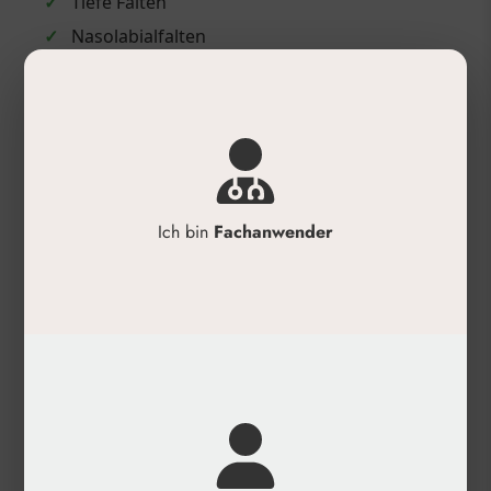
✓
Tiefe Falten
✓
Nasolabialfalten
✓
Marionettenfalten
✓
Volumenverlust im Wangenbereich
✓
Modellierung der Kinnlinie (Jawline)
✓
Gesichtskonturierung
Anwendung
Ich bin
Fachanwender
✓
Zum Auffüllen tiefer Falten
✓
Zur Volumenvergrößerung im
Wangenbereich
✓
Zur ovalen Modellierung des Gesichts
✓
Zur Wiederherstellung des Hautvolumens
✓
Zum Auffüllen von Linien und Falten
✓
Zur Wiederherstellung der Feuchtigkeit