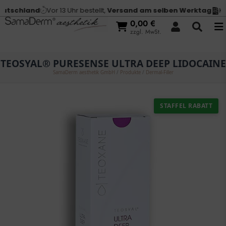
tschland
Vor 13 Uhr bestellt,
Versand am selben Werktag
Kau
0,00
€
zzgl. MwSt.
TEOSYAL® PURESENSE ULTRA DEEP LIDOCAINE
SamaDerm aesthetik GmbH
/
Produkte
/
Dermal-Filler
STAFFEL RABATT