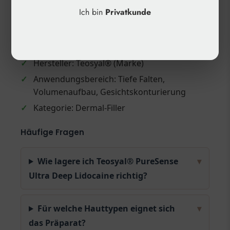
Ich bin
Privatkunde
Produktdetails
✓
Inhalt: Vernetztes, viskoelastisches Gel auf
Hyaluronsäurebasis
✓
Hersteller: Teosyal® (Marke)
✓
Anwendungsbereich: Tiefe Falten,
Volumenaufbau, Gesichtskonturierung
✓
Kategorie: Dermal-Filler
Häufige Fragen
Wie lagere ich Teosyal® PureSense
▾
Ultra Deep Lidocaine richtig?
Für welche Hauttypen eignet sich
▾
das Präparat?