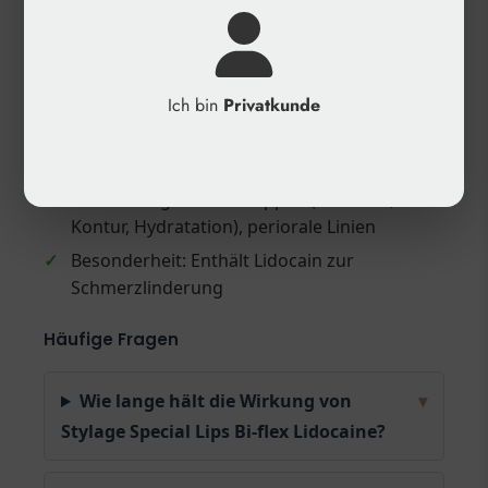
Produktdetails
✓
Produktkategorie: Dermal-Filler, Lippenfiller
✓
Hersteller: Vivacy
Ich bin
Privatkunde
✓
Technologie: IPN-Like-Technologie, Bi-Flex
Injection System
✓
Anwendungsbereich: Lippen (Volumen,
Kontur, Hydratation), periorale Linien
✓
Besonderheit: Enthält Lidocain zur
Schmerzlinderung
Häufige Fragen
Wie lange hält die Wirkung von
▾
Stylage Special Lips Bi-flex Lidocaine?