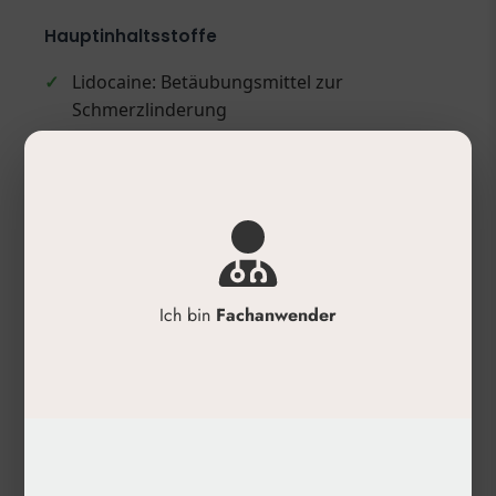
Hauptinhaltsstoffe
✓
Lidocaine: Betäubungsmittel zur
Schmerzlinderung
✓
Mannitol: Natürliches Antioxidans
✓
Vernetztes Gel (IPN-Like-Technologie):
Innovative monophasische Formulierung
Geeignet bei
✓
Kleinere Fältchen
Ich bin
Fachanwender
✓
Lippenkorrektur
✓
Erzeugung von Lippenvolumen
✓
Mundwinkelfalten
✓
Wiederherstellung des Feuchtigkeitsgehalts
der Lippen