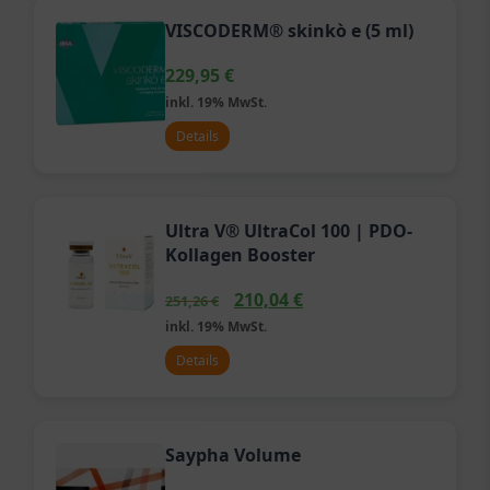
VISCODERM® skinkò e (5 ml)
229,95
€
inkl. 19% MwSt.
Details
Ultra V® UltraCol 100 | PDO-
Kollagen Booster
210,04
€
251,26
€
inkl. 19% MwSt.
Details
Saypha Volume