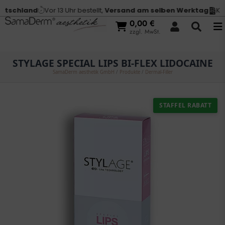
tschland
Vor 13 Uhr bestellt,
Versand am selben Werktag
Kauf
0,00
€
zzgl. MwSt.
STYLAGE SPECIAL LIPS BI-FLEX LIDOCAINE
SamaDerm aesthetik GmbH
/
Produkte
/
Dermal-Filler
STAFFEL RABATT