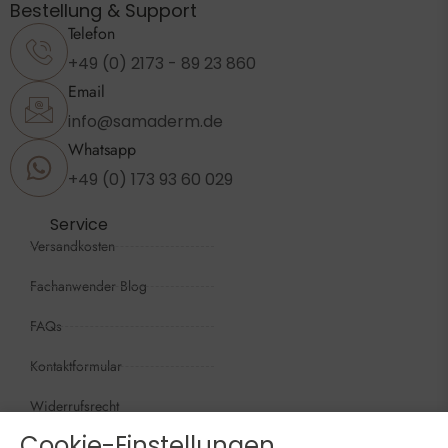
Bestellung & Support
Telefon
+49 (0) 2173 - 89 23 860
Email
info@samaderm.de
Whatsapp
+49 (0) 173 93 60 029
Service
Versandkosten
Fachanwender Blog
FAQs
Kontaktformular
Widerrufsrecht
Cookie-Einstellungen