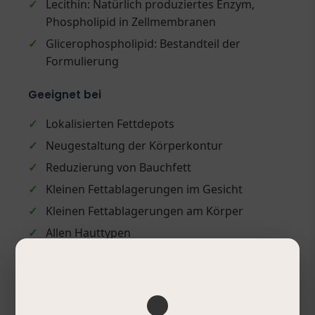
✓
Lecithin: Natürlich produziertes Enzym,
Phospholipid in Zellmembranen
✓
Glicerophospholipid: Bestandteil der
Formulierung
Geeignet bei
✓
Lokalisierten Fettdepots
✓
Neugestaltung der Körperkontur
✓
Reduzierung von Bauchfett
✓
Kleinen Fettablagerungen im Gesicht
✓
Kleinen Fettablagerungen am Körper
✓
Allen Hauttypen
Anwendung
✓
Anwendung in der Mesotherapie