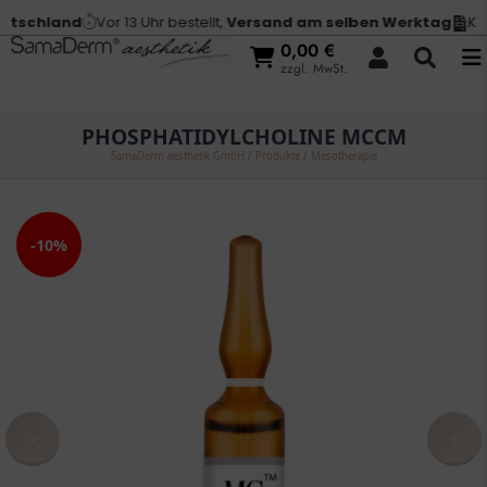
tschland
Vor 13 Uhr bestellt,
Versand am selben Werktag
Kauf
0,00
€
zzgl. MwSt.
PHOSPHATIDYLCHOLINE MCCM
SamaDerm aesthetik GmbH
/
Produkte
/
Mesotherapie
-10%
‹
›