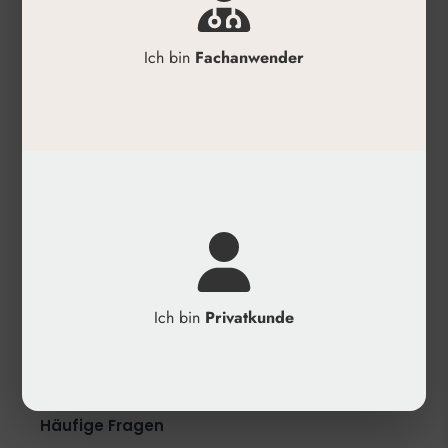
✓
Anwendung mittels Micro-Needling-Technik
✓
Verwendbar mit jeder anderen Technik für
Ich bin
Fachanwender
ästhetische und therapeutische medizinische
Behandlungen
✓
Kombinierbar mit Asian Centella
✓
Kombinierbar mit 1 % bis 3 % injizierbarer
Hyaluronsäure
Produktdetails
✓
Hersteller: MCCM
✓
Anwendungsbereiche: Gesicht, Körper
Ich bin
Privatkunde
✓
Kategorie: Mesotherapie
✓
Wirkung: Reduzierung von Fett und
Neugestaltung der Körperkontur
Häufige Fragen