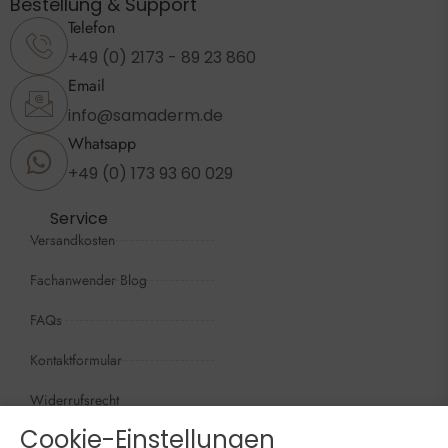
Bestellung & Support
Telefon
+49 (0) 2173 - 89 23 860
Email
info@samaderm.de
Whatsapp
+49 (0) 173 93 60 029
Service
Versandkosten
Fachanwender Blog
FAQs
Kontaktformular
Widerrufsrecht
Cookie-Einstellungen
Öffnungszeiten