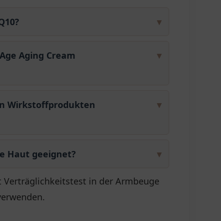
Q10?
▾
tAge Aging Cream
▾
n Wirkstoffprodukten
▾
he Haut geeignet?
▾
 Verträglichkeitstest in der Armbeuge
verwenden.