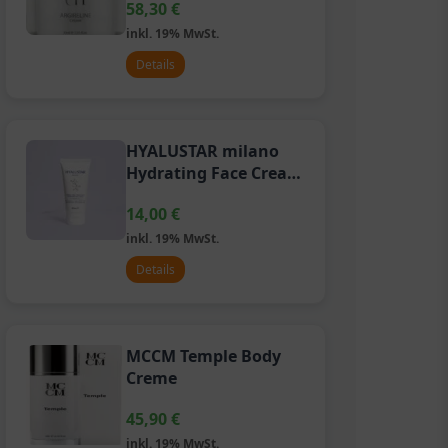
58,30
€
inkl. 19% MwSt.
Details
HYALUSTAR milano
Hydrating Face Cream
–
14,00
€
Feuchtigkeitsspendende
Gesichtscreme
inkl. 19% MwSt.
Details
MCCM Temple Body
Creme
45,90
€
inkl. 19% MwSt.