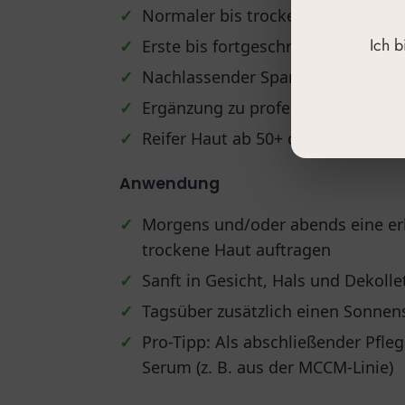
✓
Normaler bis trockener Haut ab e
Ich 
✓
Erste bis fortgeschrittene Zeiche
✓
Nachlassender Spannkraft, feinen
✓
Ergänzung zu professionellen Äs
✓
Reifer Haut ab 50+ durch die reich
Anwendung
✓
Morgens und/oder abends eine er
trockene Haut auftragen
✓
Sanft in Gesicht, Hals und Dekoll
✓
Tagsüber zusätzlich einen Sonne
✓
Pro-Tipp: Als abschließender Pfle
Serum (z. B. aus der MCCM-Linie)