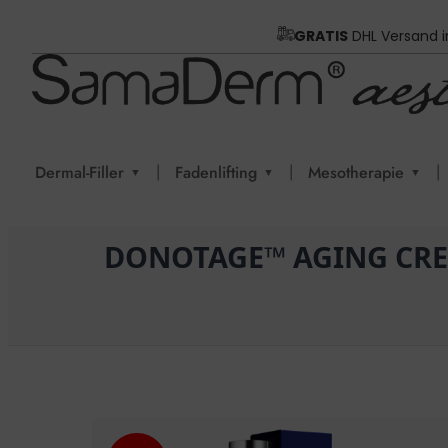
GRATIS
DHL Versand 
|
|
|
Dermal-Filler
Fadenlifting
Mesotherapie
▼
▼
▼
DONOTAGE™ AGING CRE