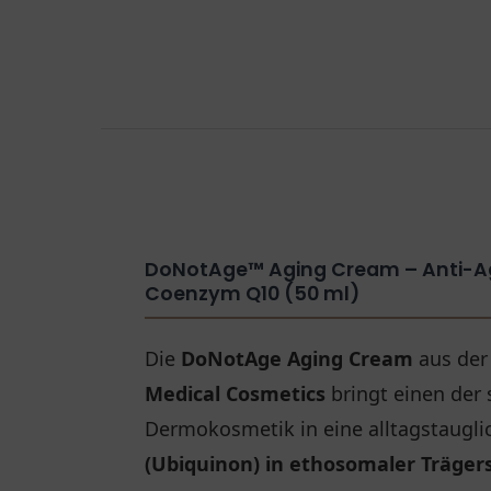
DoNotAge™ Aging Cream – Anti-A
Coenzym Q10 (50 ml)
Die
DoNotAge Aging Cream
aus der 
Medical Cosmetics
bringt einen der
Dermokosmetik in eine alltagstaugli
(Ubiquinon) in ethosomaler Träger