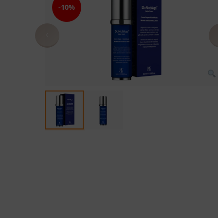
-10%
‹