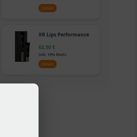
Details
XR Lips Performance
62,50
€
inkl. 19% MwSt.
Details