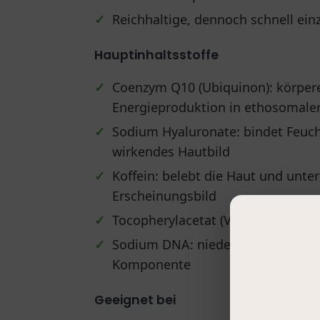
✓
Reichhaltige, dennoch schnell ein
Hauptinhaltsstoffe
✓
Coenzym Q10 (Ubiquinon): körpere
Energieproduktion in ethosomaler
✓
Sodium Hyaluronate: bindet Feuchti
wirkendes Hautbild
✓
Koffein: belebt die Haut und unter
Erscheinungsbild
✓
Tocopherylacetat (Vitamin E): fett
✓
Sodium DNA: niedermolekulare DN
Komponente
Geeignet bei