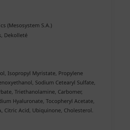
cs (Mesosystem S.A.)
, Dekolleté
ol, Isopropyl Myristate, Propylene
enoxyethanol, Sodium Cetearyl Sulfate,
rbate, Triethanolamine, Carbomer,
Sodium Hyaluronate, Tocopheryl Acetate,
Citric Acid, Ubiquinone, Cholesterol.