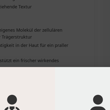
ziehende Textur
igenes Molekül der zellulären
 Trägerstruktur
gkeit in der Haut für ein praller
stützt ein frischer wirkendes
löslicher Radikalfänger
A-Fragmente als regenerative