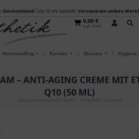
in
Deutschland
Vor 13 Uhr bestellt,
Versand am selben Werk
0,00
€
zzgl. MwSt.
|
|
|
Microneedling
Kanülen
Skincare
Hygiene 
▼
▼
▼
AM – ANTI-AGING CREME MIT
Q10 (50 ML)
SamaDerm aesthetik GmbH
/
Produkte
/
Skincare