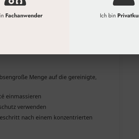
twa Mitte 30
bin
Fachanwender
Ich bin
Privatk
n der Hautalterung
 Linien und mattem Teint
thetikbehandlungen
haltige Textur
bsengroße Menge auf die gereinigte,
eté einmassieren
nschutz verwenden
geschritt nach einem konzentrierten