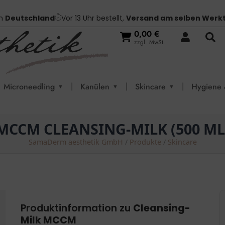
in
Deutschland
Vor 13 Uhr bestellt,
Versand am selben Werk
0,00
€
zzgl. MwSt.
|
|
|
Microneedling
Kanülen
Skincare
Hygiene 
▼
▼
▼
MCCM CLEANSING-MILK (500 ML
SamaDerm aesthetik GmbH
/
Produkte
/
Skincare
Produktinformation zu
Cleansing-
Milk MCCM