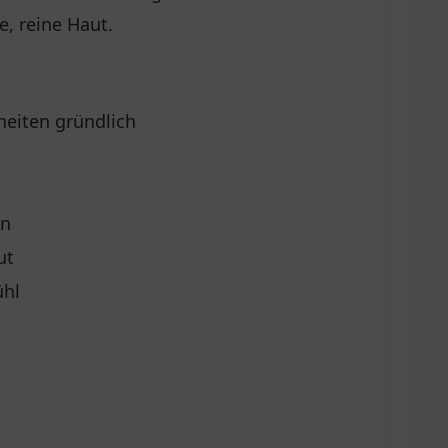
e, reine Haut.
eiten gründlich
en
ut
ühl