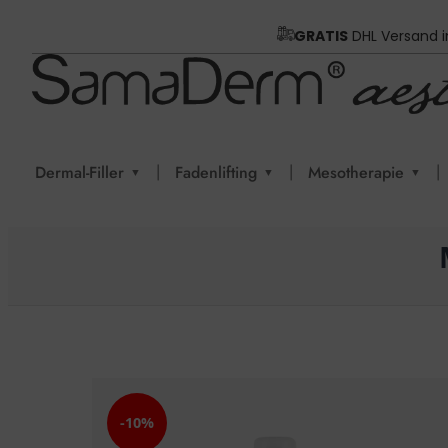
GRATIS
DHL Versand 
|
|
|
Dermal-Filler
Fadenlifting
Mesotherapie
▼
▼
▼
-10%