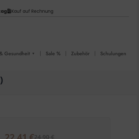
tag
Kauf auf Rechnung
|
|
|
& Gesundheit
Sale %
Zubehör
Schulungen
▼
)
22,41
€
24,90
€