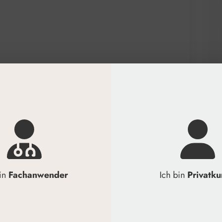
esicht und Hals auftragen
en
ic tonisieren
bin
Fachanwender
Ich bin
Privatk
Hals