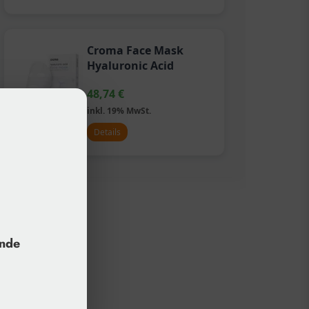
Croma Face Mask
Hyaluronic Acid
48,74
€
inkl. 19% MwSt.
Details
unde