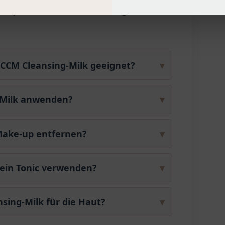
 und professionelle Anwendung
MCCM Cleansing-Milk geeignet?
▾
ng-Milk anwenden?
▾
Make-up entfernen?
▾
ein Tonic verwenden?
▾
nsing-Milk für die Haut?
▾