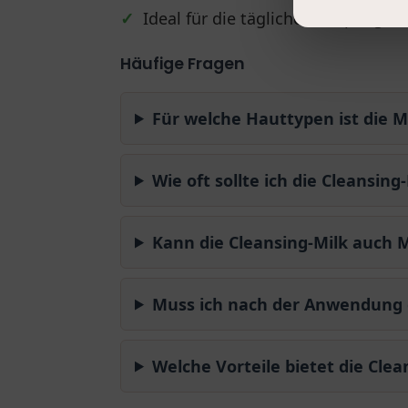
✓
Ideal für die tägliche Hautpflege
Häufige Fragen
Für welche Hauttypen ist die 
Wie oft sollte ich die Cleansi
Kann die Cleansing-Milk auch 
Muss ich nach der Anwendung 
Welche Vorteile bietet die Clea