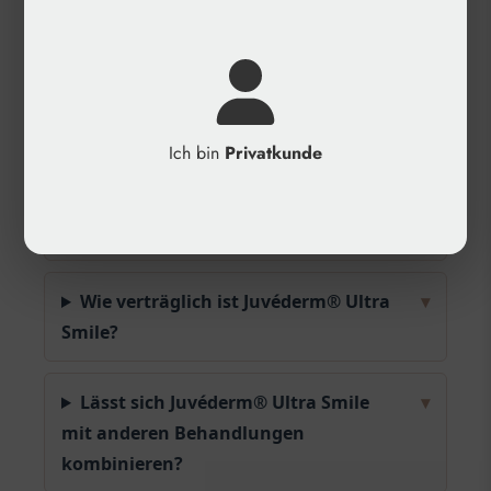
Vermeidung allergischer Reaktionen
Häufige Fragen
Wie wird Juvéderm® Ultra Smile
▾
Ich bin
Privatkunde
angewendet?
Wie lange hält die Wirkung an?
▾
Wie verträglich ist Juvéderm® Ultra
▾
Smile?
Lässt sich Juvéderm® Ultra Smile
▾
mit anderen Behandlungen
kombinieren?