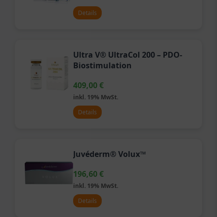
Details
Ultra V® UltraCol 200 – PDO-
Biostimulation
409,00
€
inkl. 19% MwSt.
Details
Juvéderm® Volux™
196,60
€
inkl. 19% MwSt.
Details