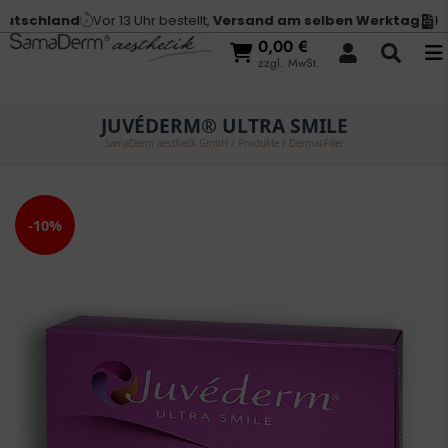
tschland
Vor 13 Uhr bestellt,
Versand am selben Werktag
Kau
0,00
€
zzgl. MwSt.
JUVÉDERM® ULTRA SMILE
SamaDerm aesthetik GmbH
/
Produkte
/
Dermal-Filler
-10%