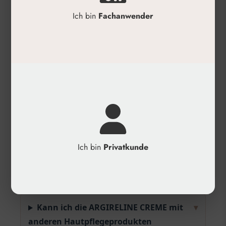
Anti-Aging morgens, Argireline abends).
Ich bin
Fachanwender
Produktdetails
✓
Hersteller: MCCM
✓
Kategorie: Skincare
✓
Anwendungsbereich: Gesicht und Hals
✓
Wirkung: Anti-Falten, Anti-Aging,
Reduzierung von Mimikfalten
Häufige Fragen
Ich bin
Privatkunde
Wie oft sollte ich die ARGIRELINE
▾
CREME MCCM anwenden?
Kann ich die ARGIRELINE CREME mit
▾
anderen Hautpflegeprodukten