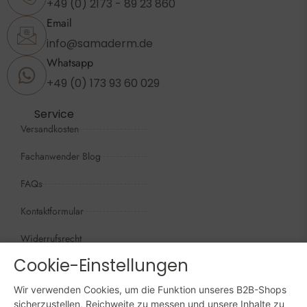
+49 (0) 2173 - 89 23 860
Email
info@samaderm.de
Whatsapp
+49 (0) 173 93 60 029
Service
Versandkosten
Fachanwender Blog
FAQs
Kontaktformular
Widerrufsrecht
Cookie-Einstellungen
Öffnungszeiten
Wir sind persönlich, für Sie da:
Wir verwenden Cookies, um die Funktion unseres B2B-Shops
Mo - Do: 09:00 - 16:00 Uhr
sicherzustellen, Reichweite zu messen und unsere Inhalte zu