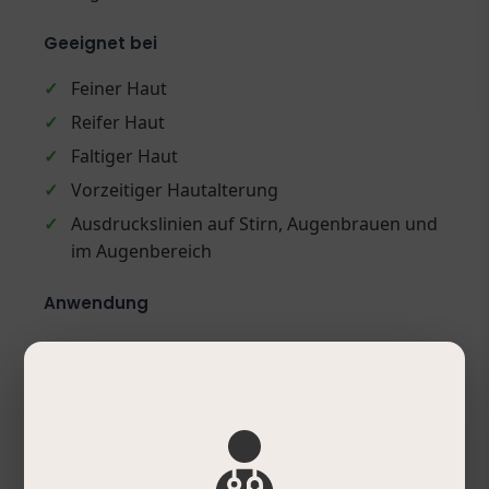
Geeignet bei
✓
Feiner Haut
✓
Reifer Haut
✓
Faltiger Haut
✓
Vorzeitiger Hautalterung
✓
Ausdruckslinien auf Stirn, Augenbrauen und
im Augenbereich
Anwendung
✓
Morgens und abends auf das gereinigte
Gesicht und den Hals auftragen.
✓
Kann mit allen anderen Cremes kombiniert
werden.
✓
Kombinierbar mit Anti-Aging-Creme (z.B.