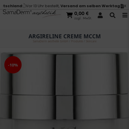
tschland
Vor 13 Uhr bestellt,
Versand am selben Werktag
Kauf
0,00
€
zzgl. MwSt.
ARGIRELINE CREME MCCM
SamaDerm aesthetik GmbH
/
Produkte
/
Skincare
-10%