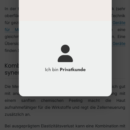
In der täglichen Praxis haben sich die Nappage-Technik (sehr
oberflächliche, schnelle Stiche) und die Point-by-Point-Technik
für gezielte Deponierung bewährt. Alternativ bieten sich
Geräte
für Microneedling
oder Meso-Injektoren an, die eine
gleichmäßige und kontrollierte Applikation ermöglichen. Eine
Übersicht über verschiedene
Applikationsmethoden und Geräte
finden Sie in unserem Blog.
Kombinationsbehandlungen für
Ich bin
Privatkunde
synergistische Effekte
Die Mesotherapie an Hals, Dekolleté und Händen lässt sich gut
mit anderen Verfahren kombinieren. Eine Vorbehandlung mit
einem sanften chemischen Peeling macht die Haut
aufnahmefähiger für die Wirkstoffe und regt die Zellerneuerung
zusätzlich an.
Bei ausgeprägtem Elastizitätsverlust kann eine Kombination mit