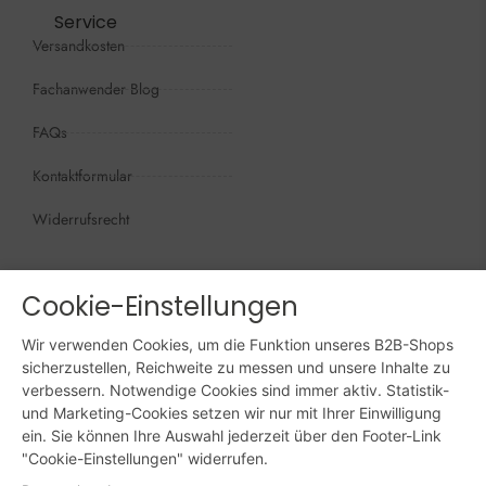
Service
Versandkosten
Fachanwender Blog
FAQs
Kontaktformular
Widerrufsrecht
Öffnungszeiten
Wir sind persönlich, für Sie da:
Cookie-Einstellungen
Mo - Do: 09:00 - 16:00 Uhr
Wir verwenden Cookies, um die Funktion unseres B2B-Shops
Fr: 09:00 - 15:00 Uhr
sicherzustellen, Reichweite zu messen und unsere Inhalte zu
verbessern. Notwendige Cookies sind immer aktiv. Statistik-
Sa + So: geschlossen
und Marketing-Cookies setzen wir nur mit Ihrer Einwilligung
ein. Sie können Ihre Auswahl jederzeit über den Footer-Link
Online bestellen: 24/7
"Cookie-Einstellungen" widerrufen.