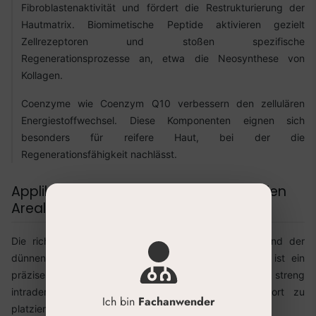
Fibroblastenaktivität und fördert die Restrukturierung der
Hautmatrix. Biomimetische Peptide aktivieren gezielt
Zellrezeptoren und stoßen spezifische
Regenerationsprozesse an, etwa die Neosynthese von
Kollagen.
Coenzyme wie Coenzym Q10 verbessern den zellulären
Energiestoffwechsel. Diese Komponenten eignen sich
besonders für reifere Haut, bei der die
Regenerationsfähigkeit nachlässt.
Applikationstechniken für diese sensiblen
Areale
Die richtige Technik macht den Unterschied. Aufgrund der
dünnen Haut und der Nähe zu Venen und Nerven ist ein
präzises Vorgehen unerlässlich. Die Injektionstiefe sollte streng
intradermal erfolgen, um die Wirkstoffe genau dort zu
Ich bin
Fachanwender
platzieren, wo sie wirken sollen.