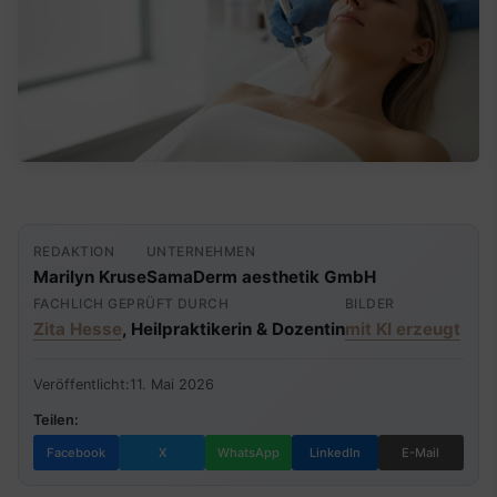
REDAKTION
UNTERNEHMEN
Marilyn Kruse
SamaDerm aesthetik GmbH
FACHLICH GEPRÜFT DURCH
BILDER
Zita Hesse
, Heilpraktikerin & Dozentin
mit KI erzeugt
Veröffentlicht:
11. Mai 2026
Teilen:
Facebook
X
WhatsApp
LinkedIn
E-Mail