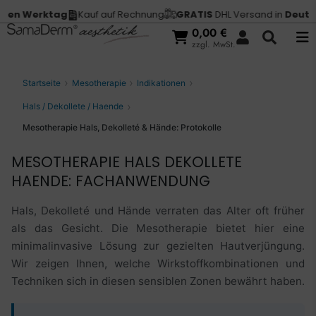
erktag
Kauf auf Rechnung
GRATIS
DHL Versand in
Deutschland
0,00
€
zzgl. MwSt.
Startseite
Mesotherapie
Indikationen
Hals / Dekollete / Haende
Mesotherapie Hals, Dekolleté & Hände: Protokolle
MESOTHERAPIE HALS DEKOLLETE
HAENDE: FACHANWENDUNG
Hals, Dekolleté und Hände verraten das Alter oft früher
als das Gesicht. Die Mesotherapie bietet hier eine
minimalinvasive Lösung zur gezielten Hautverjüngung.
Wir zeigen Ihnen, welche Wirkstoffkombinationen und
Techniken sich in diesen sensiblen Zonen bewährt haben.