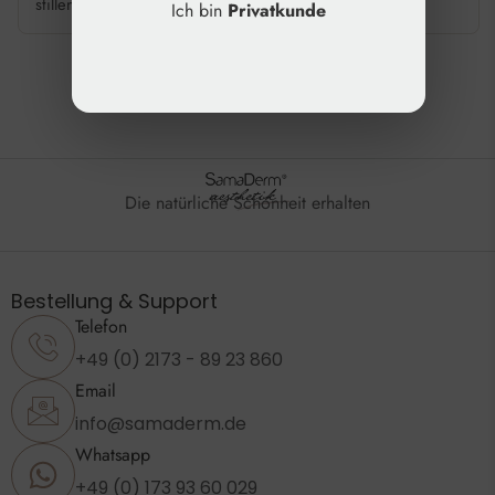
stillende Patientinnen grundsätzlich nicht, um […]
Ich bin
Privatkunde
Die natürliche Schönheit erhalten
Bestellung & Support
Telefon
+49 (0) 2173 - 89 23 860
Email
info@samaderm.de
Whatsapp
+49 (0) 173 93 60 029