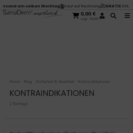
rsand am selben Werktag
Kauf auf Rechnung
GRATIS
DHL Ver
0,00
€
zzgl. MwSt.
Home
Blog
Sicherheit & Qualitaet
Kontraindikationen
KONTRAINDIKATIONEN
2 Beiträge