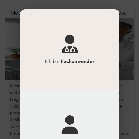
Mesotherapie Kontraindikationen: Checkliste
Ich bin
Fachanwender
Mesotherapie Kontraindikationen & Patientenauswahl Wer
darf behandelt werden, wer nicht? Die Antwort auf diese
Frage entscheidet über die Sicherheit jeder Mesotherapie-
Sitzung. Hier finden Sie die wichtigsten Kriterien für eine
professionelle Anamnese – kompakt zusammengefasst.
Schließen Sie Patienten mit akuten Infektionen,
Autoimmunerkrankungen, Gerinnungsstörungen oder
Krebsleiden konsequent aus. Behandeln Sie schwangere oder