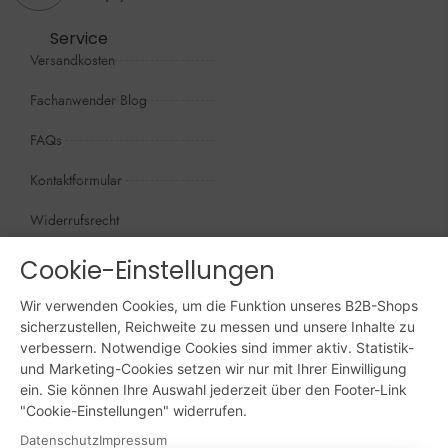
Service
Versandkosten
Fachanwender Blog
FAQs
Kontaktformular
Widerrufsrecht
Öffnungszeiten
Cookie-Einstellungen
Wir sind persönlich, für Sie da:
Mo - Do: 09:00 - 16:00 Uhr
Wir verwenden Cookies, um die Funktion unseres B2B-Shops
sicherzustellen, Reichweite zu messen und unsere Inhalte zu
Fr: 09:00 - 15:00 Uhr
verbessern. Notwendige Cookies sind immer aktiv. Statistik-
und Marketing-Cookies setzen wir nur mit Ihrer Einwilligung
ein. Sie können Ihre Auswahl jederzeit über den Footer-Link
Sa + So: geschlossen
"Cookie-Einstellungen" widerrufen.
Online bestellen: 24/7
Datenschutz
Impressum