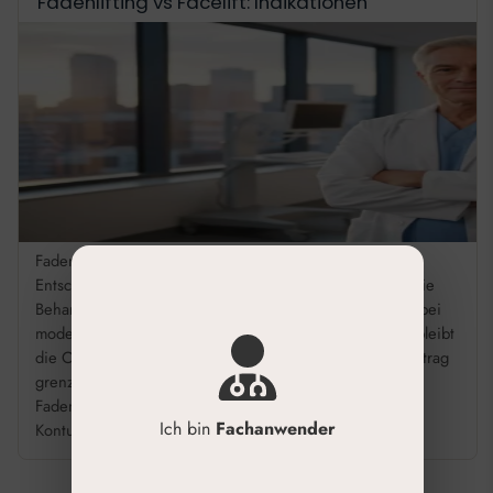
Fadenlifting vs Facelift: Indikationen
Fadenlifting vs Facelift OP: Die richtige Indikation Die
Entscheidung zwischen Fadenlifting und Facelift ist für die
Behandlungsplanung zentral. Während das Fadenlifting bei
moderater Ptosis eine minimalinvasive Option darstellt, bleibt
die OP bei starkem Hautüberschuss indiziert. Dieser Beitrag
grenzt beide Verfahren fachlich ab. Wählen Sie das
Fadenlifting bei leichter bis moderater Ptosis und zur
Ich bin
Fachanwender
Konturierung ohne […]