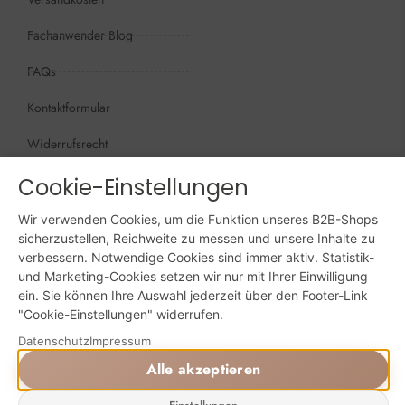
Fachanwender Blog
FAQs
Kontaktformular
Widerrufsrecht
Öffnungszeiten
Cookie-Einstellungen
Wir sind persönlich, für Sie da:
Wir verwenden Cookies, um die Funktion unseres B2B-Shops
Mo - Do: 09:00 - 16:00 Uhr
sicherzustellen, Reichweite zu messen und unsere Inhalte zu
verbessern. Notwendige Cookies sind immer aktiv. Statistik-
Fr: 09:00 - 15:00 Uhr
und Marketing-Cookies setzen wir nur mit Ihrer Einwilligung
ein. Sie können Ihre Auswahl jederzeit über den Footer-Link
Sa + So: geschlossen
"Cookie-Einstellungen" widerrufen.
Online bestellen: 24/7
Datenschutz
Impressum
Alle akzeptieren
Powered by Digital Solutions NF