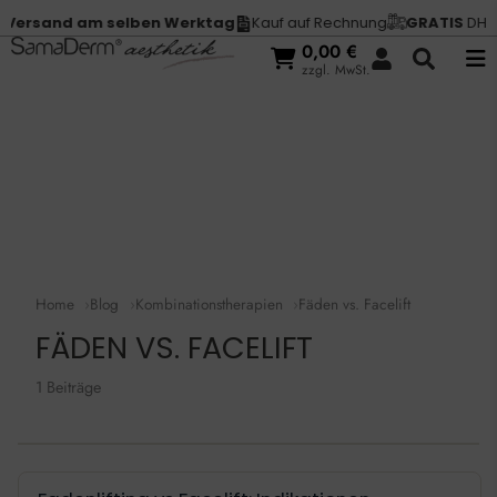
Versand am selben Werktag
Kauf auf Rechnung
GRATIS
DHL V
0,00
€
zzgl. MwSt.
Home
Blog
Kombinationstherapien
Fäden vs. Facelift
FÄDEN VS. FACELIFT
1 Beiträge