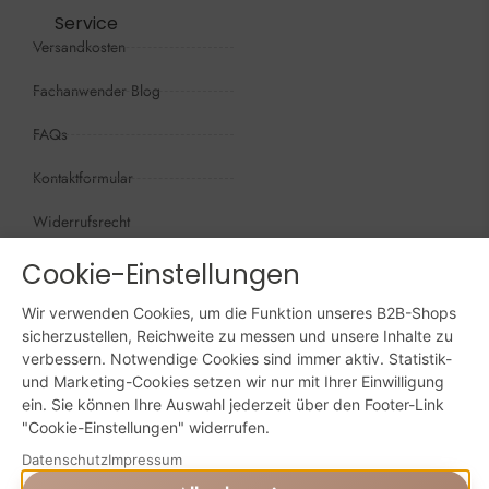
Service
Versandkosten
Fachanwender Blog
FAQs
Kontaktformular
Widerrufsrecht
Öffnungszeiten
Cookie-Einstellungen
Wir sind persönlich, für Sie da:
Wir verwenden Cookies, um die Funktion unseres B2B-Shops
Mo - Do: 09:00 - 16:00 Uhr
sicherzustellen, Reichweite zu messen und unsere Inhalte zu
verbessern. Notwendige Cookies sind immer aktiv. Statistik-
Fr: 09:00 - 15:00 Uhr
und Marketing-Cookies setzen wir nur mit Ihrer Einwilligung
ein. Sie können Ihre Auswahl jederzeit über den Footer-Link
Sa + So: geschlossen
"Cookie-Einstellungen" widerrufen.
Online bestellen: 24/7
Datenschutz
Impressum