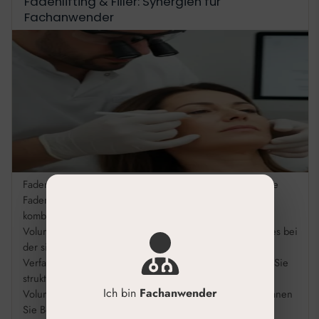
Fadenlifting & Filler: Synergien für
Fachanwender
Fadenlifting & Hyaluronsäure Filler: Kombinationstherapie
Fadenlifting und Hyaluronsäure-Filler lassen sich gezielt
kombinieren, um gleichzeitig Struktur zu straffen und
Volumen aufzubauen. Dieser Fachbeitrag zeigt, worauf es bei
der sicheren Anwendung ankommt und wie Sie beide
Verfahren optimal aufeinander abstimmen. Kombinieren Sie
strukturelles Lifting durch Fäden mit gezieltem
Ich bin
Fachanwender
Volumenaufbau durch Filler für synergistische Effekte. Planen
Sie Behandlungen […]