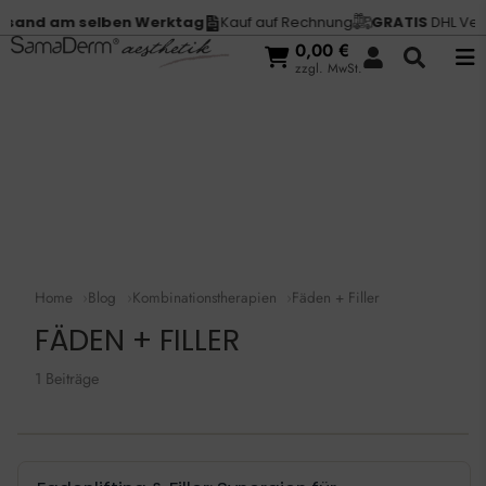
sand am selben Werktag
Kauf auf Rechnung
GRATIS
DHL Versa
0,00
€
zzgl. MwSt.
Home
Blog
Kombinationstherapien
Fäden + Filler
FÄDEN + FILLER
1 Beiträge