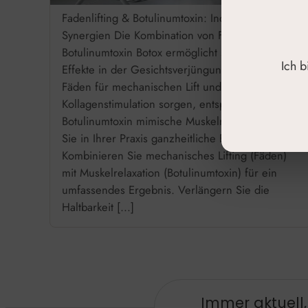
Fadenlifting & Botulinumtoxin: Indikation &
Synergien Die Kombination von Fadenlifting plus
Botulinumtoxin Botox ermöglicht synergistische
Ich 
Effekte in der Gesichtsverjüngung. Während
Fäden für mechanischen Lift und
Kollagenstimulation sorgen, entspannt
Botulinumtoxin mimische Muskeln. So erzielen
Sie in Ihrer Praxis ganzheitliche Ergebnisse.
Kombinieren Sie mechanisches Lifting (Fäden)
mit Muskelrelaxation (Botulinumtoxin) für ein
umfassendes Ergebnis. Verlängern Sie die
Haltbarkeit […]
Immer aktuell