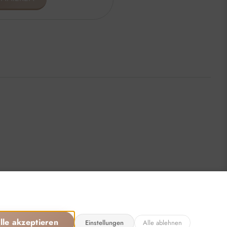
Öffnungszeiten
sönlich, für Sie da:
:00 - 16:00 Uhr
15:00 Uhr
chlossen
llen: 24/7
lle akzeptieren
Einstellungen
Alle ablehnen