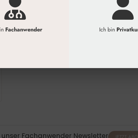
bin
Fachanwender
Ich bin
Privatk
, unser Fachanwender Newsletter
JETZT AB