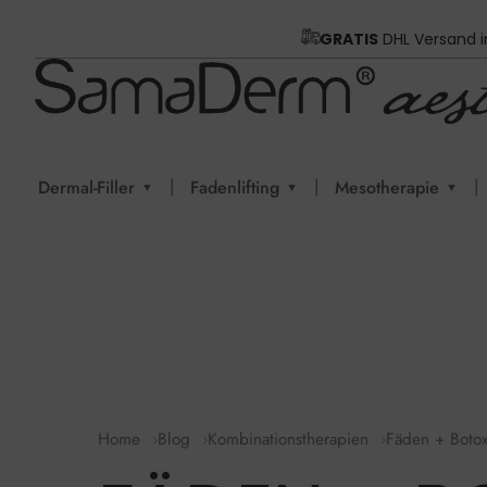
GRATIS
DHL Versand 
|
|
|
Dermal-Filler
Fadenlifting
Mesotherapie
▼
▼
▼
Home
Blog
Kombinationstherapien
Fäden + Boto