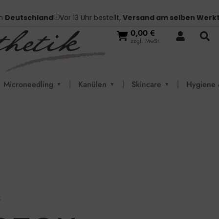
in
Deutschland
Vor 13 Uhr bestellt,
Versand am selben Werk
0,00
€
zzgl. MwSt.
|
|
|
Microneedling
Kanülen
Skincare
Hygiene 
▼
▼
▼
x