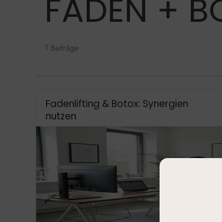
FÄDEN + B
1 Beiträge
Fadenlifting & Botox: Synergien
nutzen