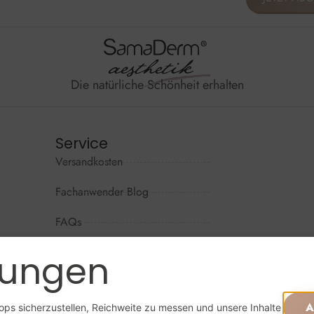
Die natürliche Schönheit erhalten
Service
Versandkosten
Wir sind per
Mo - Do: 09
Fachanwender Blog
Fr: 09:00 - 
FAQs
Sa + So: ges
Kontaktformular
lungen
Widerrufsrecht
Online beste
A
ps sicherzustellen, Reichweite zu messen und unsere Inhalte