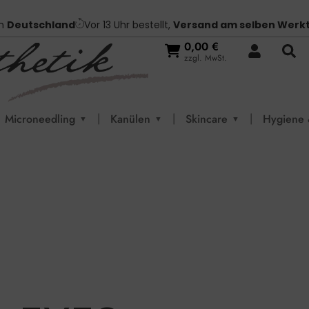
in
Deutschland
Vor 13 Uhr bestellt,
Versand am selben Werk
0,00
€
zzgl. MwSt.
|
|
|
Microneedling
Kanülen
Skincare
Hygiene 
▼
▼
▼