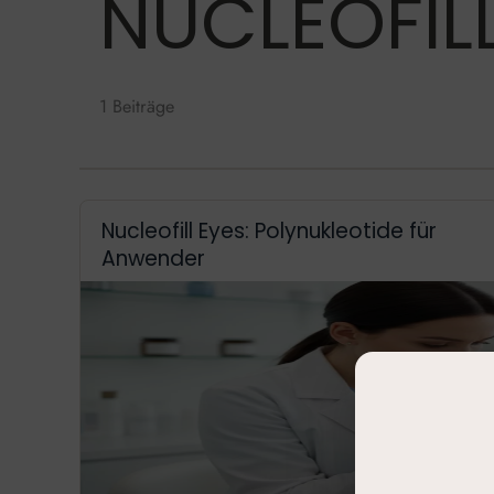
NUCLEOFILL
1 Beiträge
Nucleofill Eyes: Polynukleotide für
Anwender