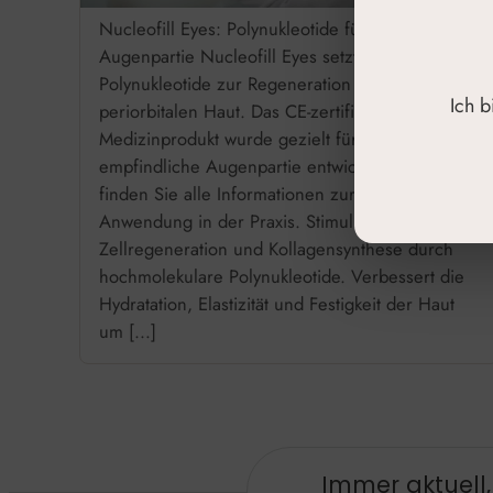
Nucleofill Eyes: Polynukleotide für die
Augenpartie Nucleofill Eyes setzt auf hochreine
Polynukleotide zur Regeneration der
Ich 
periorbitalen Haut. Das CE-zertifizierte
Medizinprodukt wurde gezielt für die
empfindliche Augenpartie entwickelt. Hier
finden Sie alle Informationen zur fachgerechten
Anwendung in der Praxis. Stimuliert die
Zellregeneration und Kollagensynthese durch
hochmolekulare Polynukleotide. Verbessert die
Hydratation, Elastizität und Festigkeit der Haut
um […]
Immer aktuell