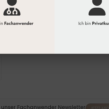
bin
Fachanwender
Ich bin
Privatk
, unser Fachanwender Newsletter
JETZT AB