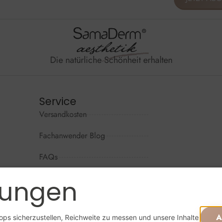
Die natürliche Schönheit erhalten
Service
Versandkosten
Wir sind per
Mo - Do: 09
Fachanwender Blog
Fr: 09:00 - 
FAQs
Sa + So: ges
Kontaktformular
lungen
Widerrufsrecht
Online beste
A
ps sicherzustellen, Reichweite zu messen und unsere Inhalte