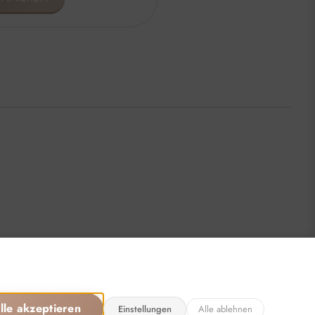
Öffnungszeiten
sönlich, für Sie da:
:00 - 16:00 Uhr
15:00 Uhr
chlossen
llen: 24/7
lle akzeptieren
Einstellungen
Alle ablehnen