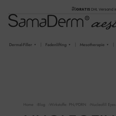
GRATIS
DHL Versand 
|
|
|
Dermal-Filler
Fadenlifting
Mesotherapie
▼
▼
▼
Home
Blog
Wirkstoffe: PN/PDRN
Nucleofill Eyes