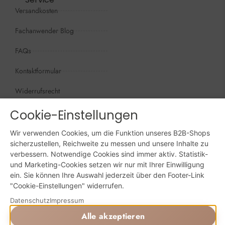
Versandkosten
Fachanwender Blog
FAQs
Kontaktformular
Widerrufsrecht
Öffnungszeiten
Cookie-Einstellungen
Wir sind persönlich, für Sie da:
Wir verwenden Cookies, um die Funktion unseres B2B-Shops
Mo - Do: 09:00 - 16:00 Uhr
sicherzustellen, Reichweite zu messen und unsere Inhalte zu
verbessern. Notwendige Cookies sind immer aktiv. Statistik-
Fr: 09:00 - 15:00 Uhr
und Marketing-Cookies setzen wir nur mit Ihrer Einwilligung
ein. Sie können Ihre Auswahl jederzeit über den Footer-Link
Sa + So: geschlossen
"Cookie-Einstellungen" widerrufen.
Online bestellen: 24/7
Datenschutz
Impressum
Alle akzeptieren