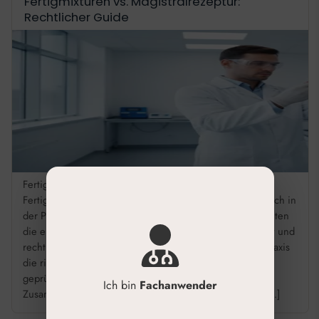
Fertigmixturen vs. Magistralrezeptur:
Rechtlicher Guide
Fertigmixturen vs Magistralrezeptur: Recht & Qualität
Fertigmixtur oder Magistralrezeptur? Diese Frage stellt sich in
der Praxis häufiger, als man zunächst denkt. Wir beleuchten
die entscheidenden Unterschiede in Qualität, Sicherheit und
rechtlichen Rahmenbedingungen – damit Sie für Ihre Praxis
die richtige Wahl treffen. Nutzen Sie Fertigmixturen für
geprüfte Qualität und standardisierte, zugelassene
Ich bin
Fachanwender
Zusammensetzungen. Setzen Sie Magistralrezepturen […]