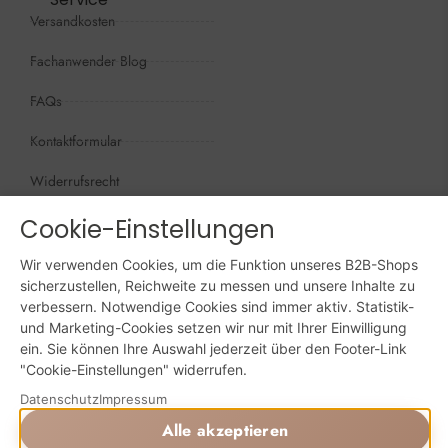
Versandkosten
Fachanwender Blog
FAQs
Kontaktformular
Widerrufsrecht
Öffnungszeiten
Cookie-Einstellungen
Wir sind persönlich, für Sie da:
Wir verwenden Cookies, um die Funktion unseres B2B-Shops
Mo - Do: 09:00 - 16:00 Uhr
sicherzustellen, Reichweite zu messen und unsere Inhalte zu
verbessern. Notwendige Cookies sind immer aktiv. Statistik-
Fr: 09:00 - 15:00 Uhr
und Marketing-Cookies setzen wir nur mit Ihrer Einwilligung
ein. Sie können Ihre Auswahl jederzeit über den Footer-Link
Sa + So: geschlossen
"Cookie-Einstellungen" widerrufen.
Online bestellen: 24/7
Datenschutz
Impressum
Alle akzeptieren