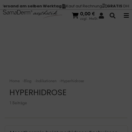
ersand am selben Werktag
Kauf auf Rechnung
GRATIS
DHL Ve
0,00
€
zzgl. MwSt.
Home
Blog
Indikationen
Hyperhidrose
HYPERHIDROSE
1 Beiträge