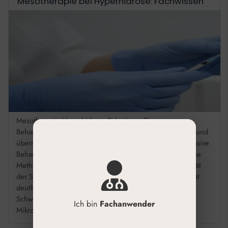
Mesotherapie bei Hyperhidrose: Fachwissen
Mesotherapie Hyperhidrose Schwitzen: Eine
Behandlungsoption Die Mesotherapie bei Hyperhidrose und
übermäßigem Schwitzen stellt eine effektive, minimalinvasive
Behandlungsoption dar. In unserer Praxis nutzen wir diese
Methode, um durch gezielte Mikroinjektionen die Aktivität
der Schweißdrüsen zu regulieren und Ihre Lebensqualität
deutlich zu verbessern. Reduziert gezielt übermäßiges
Schwitzen an Achseln, Händen oder Füßen. Wirkt durch
Ich bin
Fachanwender
Mikroinjektionen eines Wirkstoffcocktails […]