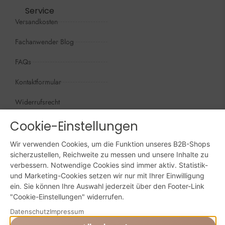
Service
Versandkosten
Fachanwender Blog
FAQs
Kontaktformular
Widerrufsrecht
Öffnungszeiten
Cookie-Einstellungen
Wir sind persönlich, für Sie da:
Wir verwenden Cookies, um die Funktion unseres B2B-Shops
Mo - Do: 09:00 - 16:00 Uhr
sicherzustellen, Reichweite zu messen und unsere Inhalte zu
verbessern. Notwendige Cookies sind immer aktiv. Statistik-
Fr: 09:00 - 15:00 Uhr
und Marketing-Cookies setzen wir nur mit Ihrer Einwilligung
ein. Sie können Ihre Auswahl jederzeit über den Footer-Link
Sa + So: geschlossen
"Cookie-Einstellungen" widerrufen.
Online bestellen: 24/7
Datenschutz
Impressum