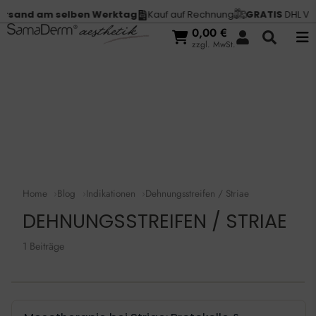
rsand am selben Werktag
Kauf auf Rechnung
GRATIS
DHL Vers
0,00
€
zzgl. MwSt.
Home
Blog
Indikationen
Dehnungsstreifen / Striae
DEHNUNGSSTREIFEN / STRIAE
1 Beiträge