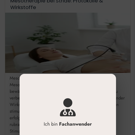
Mesotherapie bei Striae: Protokolle &
Wirkstoffe
Mesotherapie bei Dehnungsstreifen (Striae) Die
Mesotherapie bei Dehnungsstreifen (Striae) ist eine
bewährte Methode, um das Erscheinungsbild der Haut zu
verbessern. Durch gezielte Mikroinjektionen revitalisierender
Wirkstoffcocktails wird die Kollagen- und Elastinproduktion
stimuliert. In unserer Praxis nutzen wir dieses Verfahren
erfolgreich. Reduziert die Sichtbarkeit von roten (Striae
Ich bin
Fachanwender
rubrae) und weißen (Striae albae) Dehnungsstreifen.
Stimuliert durch Wirkstoffe wie […]