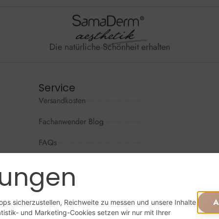
Die natürliche Schönheit erhalten
Service
Versandkosten
Wir sind per
Mo - Do: 09
Fachanwender Blog
Fr: 09:00 - 
FAQs
Sa + So: ges
Kontaktformular
lungen
Widerrufsrecht
Online beste
A
ps sicherzustellen, Reichweite zu messen und unsere Inhalte
istik- und Marketing-Cookies setzen wir nur mit Ihrer