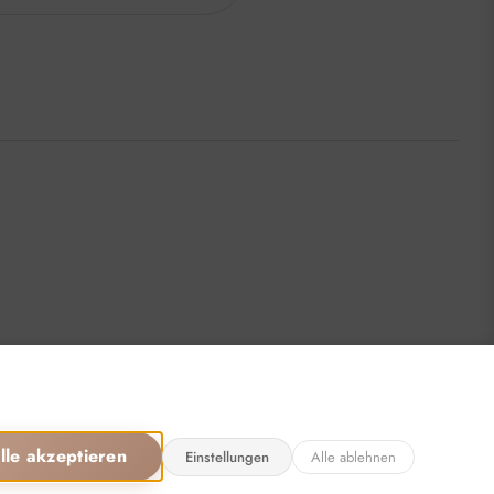
Öffnungszeiten
sönlich, für Sie da:
:00 - 16:00 Uhr
15:00 Uhr
chlossen
llen: 24/7
lle akzeptieren
Einstellungen
Alle ablehnen