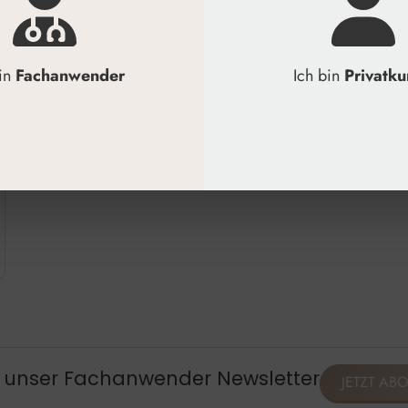
bin
Fachanwender
Ich bin
Privatk
, unser Fachanwender Newsletter
JETZT AB