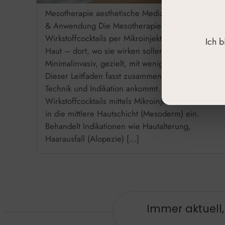
Mesotherapie aesthetische Medizin: Grundlagen
& Anwendung Die Mesotherapie bringt
Wirkstoffcocktails per Mikroinjektion direkt in die
Ich 
Haut – dort, wo sie wirken sollen.
Minimalinvasiv, gezielt, mit wenig Ausfallzeit.
Dieser Leitfaden fasst zusammen, worauf es bei
Technik und Indikation ankommt. Bringt
Wirkstoffcocktails mittels Mikroinjektionen direkt
in die mittlere Hautschicht (Mesoderm) ein.
Behandelt Indikationen wie Hautalterung,
Haarausfall (Alopezie) […]
Immer aktuell