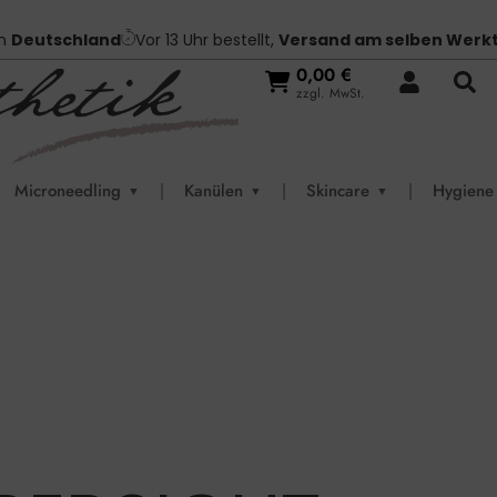
in
Deutschland
Vor 13 Uhr bestellt,
Versand am selben Werk
0,00
€
zzgl. MwSt.
Microneedling
|
Kanülen
|
Skincare
|
Hygiene
▼
▼
▼