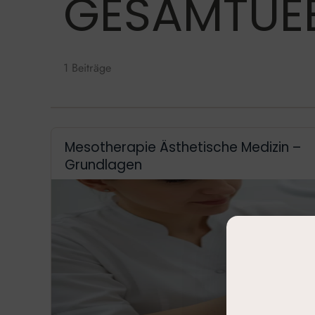
GESAMTUE
1 Beiträge
Mesotherapie Ästhetische Medizin –
Grundlagen