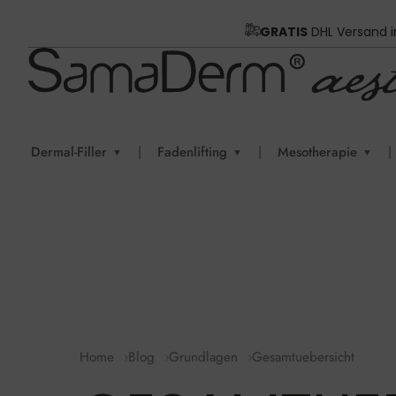
GRATIS
DHL Versand 
Dermal-Filler
|
Fadenlifting
|
Mesotherapie
|
▼
▼
▼
Home
Blog
Grundlagen
Gesamtuebersicht