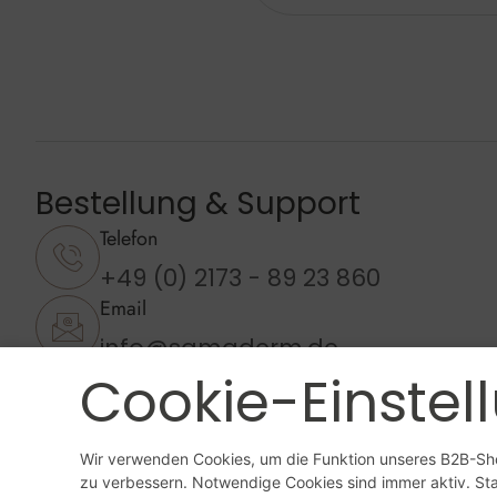
Bestellung & Support
Telefon
+49 (0) 2173 - 89 23 860
Email
info@samaderm.de
Cookie-Einstel
Whatsapp
+49 (0) 173 93 60 029
Wir verwenden Cookies, um die Funktion unseres B2B-Sho
zu verbessern. Notwendige Cookies sind immer aktiv. Stat