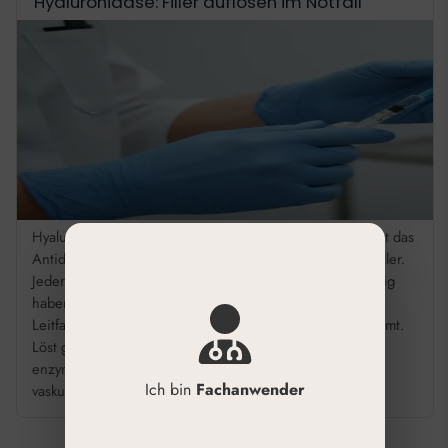
Hyaluronidase: Filler auflösen im Notfall
Hyaluronidase: Filler auflösen im Notfall Hyaluronidase ist das
Antidot bei vaskulären Komplikationen durch Hyaluron-Filler.
Jeder, der Filler injiziert, muss das Enzym kennen, vorrätig
haben und im Notfall sicher anwenden können. Dieser
Leitfaden fasst zusammen, worauf es in der Praxis ankommt.
Löst gezielt vernetzte Hyaluronsäure-Filler durch
enzymatische Spaltung auf. Ist das Mittel der Wahl bei
Ich bin
Fachanwender
vaskulären […]