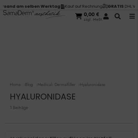
rsand am selben Werktag
Kauf auf Rechnung
GRATIS
DHL Ver
0,00
€
zzgl. MwSt.
Home
Blog
Medical: Dermalfiller
Hyaluronidase
HYALURONIDASE
1 Beiträge