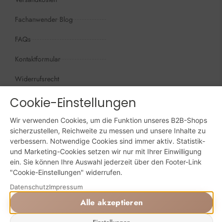
Fachanwender Blog
FAQs
Kontaktformular
Widerrufsrecht
Öffnungszeiten
Cookie-Einstellungen
Wir sind persönlich, für Sie da:
Wir verwenden Cookies, um die Funktion unseres B2B-Shops
Mo - Do: 09:00 - 16:00 Uhr
sicherzustellen, Reichweite zu messen und unsere Inhalte zu
verbessern. Notwendige Cookies sind immer aktiv. Statistik-
Fr: 09:00 - 15:00 Uhr
und Marketing-Cookies setzen wir nur mit Ihrer Einwilligung
ein. Sie können Ihre Auswahl jederzeit über den Footer-Link
Sa + So: geschlossen
"Cookie-Einstellungen" widerrufen.
Online bestellen: 24/7
Datenschutz
Impressum
Alle akzeptieren
Powered by Digital Solutions NF