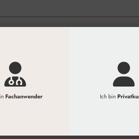
Tiefenhydratation am besten geeignet?
 von mittelmolekularer und hochmolekularer Hyaluron
nsäure die Verträglichkeit beeinflussen?
largewichts für ästhetische Mediziner so wichtig?
bin
Fachanwender
Ich bin
Privatk
ung zwischen unvernetzter und vernetzter Hyaluronsäu