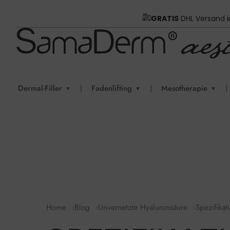
GRATIS
DHL Versand 
Dermal-Filler
|
Fadenlifting
|
Mesotherapie
|
▼
▼
▼
Home
Blog
Unvernetzte Hyaluronsäure
Spezifika