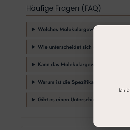
Häufige Fragen (FAQ)
Welches Molekulargewicht ist für die 
Wie unterscheidet sich die Anwendung
Kann das Molekulargewicht von Hyaluro
Warum ist die Spezifikation des Moleku
Ich 
Gibt es einen Unterschied in der Wirk