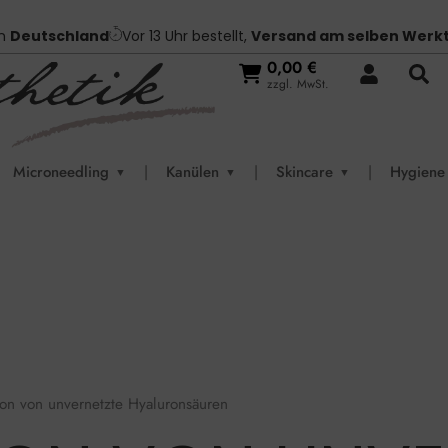
in
Deutschland
Vor 13 Uhr bestellt,
Versand am selben Werk
0,00
€
zzgl. MwSt.
Microneedling
|
Kanülen
|
Skincare
|
Hygiene
▼
▼
▼
tion von unvernetzte Hyaluronsäuren