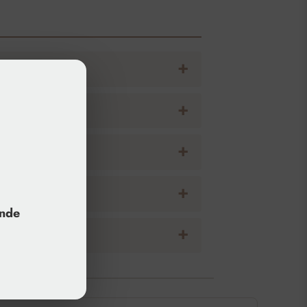
säure?
unde
re?