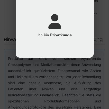
Klare Definition der rheologischen Eigenschaften
(z.B. G-Prime)
Spezifische Indikationszulassung laut Hersteller
Herstellung nach GMP-Standards (Good
Manufacturing Practice)
Ich bin
Privatkunde
Hinweise für die professionelle Anwendung
Produkte auf Basis von Sodium Hyaluronate
Crosspolymer sind Medizinprodukte, deren Anwendung
ausschließlich qualifiziertem Fachpersonal wie Ärzten
und Heilpraktikern vorbehalten ist. Vor jeder Behandlung
sind eine genaue Anamnese, die Aufklärung des
Patienten über Risiken und eine sorgfältige
Indikationsstellung unerlässlich. Beachten Sie stets die
spezifischen Produktinformationen und
Anwendungsprotokolle des jeweiligen Herstellers. Eine