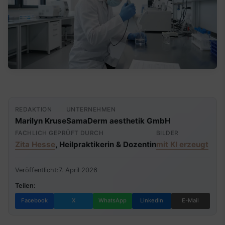
REDAKTION
UNTERNEHMEN
Marilyn Kruse
SamaDerm aesthetik GmbH
FACHLICH GEPRÜFT DURCH
BILDER
Zita Hesse
, Heilpraktikerin & Dozentin
mit KI erzeugt
Veröffentlicht:
7. April 2026
Teilen:
Facebook
X
WhatsApp
LinkedIn
E-Mail