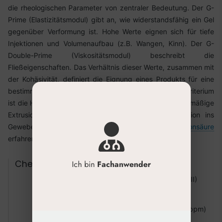
die rheologischen Parameter von zentraler Bedeutung. Der G-
Prime (Elastizitätsmodul) gibt an, wie widerstandsfähig ein Gel
gegenüber Verformung ist. Hohe Werte eignen sich für tiefe
Injektionen und Volumenaufbau (z.B. Wangen, Kinn). Der G-
Double-Prime (Viskositätsmodul) beschreibt die
Fließeigenschaften. Das Verhältnis dieser Werte, zusammen mit
der Kohäsivität, definiert die Eignung eines Produkts für eine
bestimmte Indikation und Injektionstiefe. Ein weiteres Kriterium
ist die Homogenität des Gels. Sie ermöglicht eine gleichmäßige
Extrusion aus der Spritze und eine sanfte Integration ins
Gewebe. Mehr über die
Qualität von vernetzter Hyaluronsäure
erfahren Sie in unserem Blog.
Checkliste für die Produktauswahl
Ich bin
Fachanwender
CE-Zertifizierung als Medizinprodukt (Klasse III)
Angabe des Vernetzungsmittels (z.B. BDDE)
Nachweislich niedriger BDDE-Restgehalt (<2 ppm)