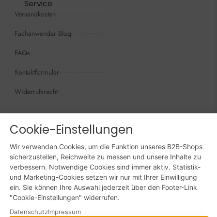
Service
Versandkosten
Fachanwender Blog
FAQs
Kontaktformular
Widerrufsrecht
Öffnungszeiten
Wir sind persönlich, für Sie da:
Cookie-Einstellungen
Mo - Do: 09:00 - 16:00 Uhr
Wir verwenden Cookies, um die Funktion unseres B2B-Shops
Fr: 09:00 - 15:00 Uhr
sicherzustellen, Reichweite zu messen und unsere Inhalte zu
verbessern. Notwendige Cookies sind immer aktiv. Statistik-
Sa + So: geschlossen
und Marketing-Cookies setzen wir nur mit Ihrer Einwilligung
ein. Sie können Ihre Auswahl jederzeit über den Footer-Link
Online bestellen: 24/7
"Cookie-Einstellungen" widerrufen.
Datenschutz
Impressum