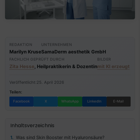
REDAKTION
UNTERNEHMEN
Marilyn Kruse
SamaDerm aesthetik GmbH
FACHLICH GEPRÜFT DURCH
BILDER
Zita Hesse
, Heilpraktikerin & Dozentin
mit KI erzeugt
Veröffentlicht:
25. April 2026
Teilen:
Facebook
X
WhatsApp
LinkedIn
E-Mail
Inhaltsverzeichnis
Was sind Skin Booster mit Hyaluronsäure?