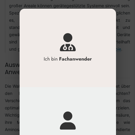
großer Areale können gerätegestützte Systeme sinnvoll sein.
Spezielle Injektoren oder Mesotherapie-Pistolen ermöglichen
es, Injektionstiefe und Dosis pro Stich exakt zu
standardisieren. Das verkürzt die Behandlungszeit und
gewährleistet eine sehr homogene Verteilung. Solche Geräte
sind besonders für Hals, Dekolleté oder Hände vorteilhaft
und gehören zum modernen Spektrum der
Mesotherapie
.
Ich bin
Fachanwender
Auswahlkriterien für professionelle
Anwender
Die Wahl des richtigen Skin Booster Produkts entscheidet über
den Behandlungserfolg. Worauf sollte man achten?
Verschiedene Produkteigenschaften sind relevant, um das
optimale Ergebnis für Indikation und Hauttyp zu erzielen.
Wichtige Faktoren sind die Konzentration der Hyaluronsäure,
ihre Molekülgröße und ob zusätzliche Wirkstoffe wie
Aminosäuren oder Antioxidantien enthalten sind. Eine fundierte