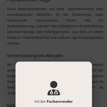
Postoperative Pflege
Nach Nasenoperationen wie einer Septumkorrektur oder
endoskopischen Eingriffen ist die Schleimhaut stark
beansprucht. Hyaluronsäure fördert hier die
Reepithelisierung, reduziert die postoperative Krustenbildung
und beschleunigt den Heilungsprozess. Das führt zu einem
besseren Patientenkomfort und verkürzt die Erholungsphase
spürbar.
Unterstützung bei Allergien
Bei allergischer Rhinitis kann der durch Hyaluronsäure
gebildete Schutzfilm die Kontaktzeit von Allergenen mit der
Nasenschleimhaut verringern. Dies kann die allergische
Reaktion mildern und die gereizte Schleimhaut beruhigen. Es
dient hier als physikalische Barriere und nicht als
Antihistaminikum.
Ich bin
Fachanwender
Begleittherapie bei Infekten