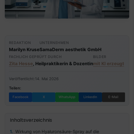
REDAKTION
UNTERNEHMEN
Marilyn Kruse
SamaDerm aesthetik GmbH
FACHLICH GEPRÜFT DURCH
BILDER
Zita Hesse
, Heilpraktikerin & Dozentin
mit KI erzeugt
Veröffentlicht:
14. Mai 2026
Teilen:
Facebook
X
WhatsApp
LinkedIn
E-Mail
Inhaltsverzeichnis
Wirkung von Hyaluronsäure-Spray auf die