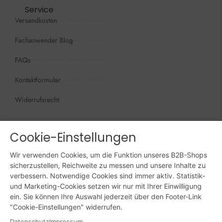
Service
Versandkosten
Fachanwender Blog
FAQs
Kontaktformular
Widerrufsrecht
Öffnungszeiten
Wir sind persönlich, für Sie da:
Cookie-Einstellungen
Mo - Do: 09:00 - 16:00 Uhr
Wir verwenden Cookies, um die Funktion unseres B2B-Shops
Fr: 09:00 - 15:00 Uhr
sicherzustellen, Reichweite zu messen und unsere Inhalte zu
verbessern. Notwendige Cookies sind immer aktiv. Statistik-
Sa + So: geschlossen
und Marketing-Cookies setzen wir nur mit Ihrer Einwilligung
ein. Sie können Ihre Auswahl jederzeit über den Footer-Link
Online bestellen: 24/7
"Cookie-Einstellungen" widerrufen.
Datenschutz
Impressum