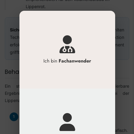
Lippenrot.
Sicherheitshinweis:
Unabhängig von der gewählten
Technik sollte stets eine Aspiration vor der Injektion
erfolgen und Hyaluronidase als Notfallmedikament
griffbereit sein.
Ich bin
Fachanwender
Behandlungsablauf in der Praxis
Ein strukturierter Ablauf gewährleistet reproduzierbare
Ergebnisse und maximale Patientensicherheit bei der
Lippenaugmentation.
Anamnese und Beratung:
Erfassen Sie die
Krankengeschichte, Allergien und Erwartungen.
Dokumentieren Sie den Ausgangsbefund fotografisch.