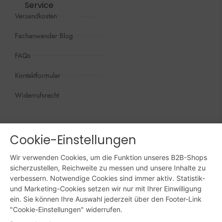
Service
Versandkosten
Fachanwender Blog
FAQs
Kontaktformular
Widerrufsrecht
Öffnungszeiten
Wir sind persönlich, für Sie da:
Cookie-Einstellungen
Mo - Do: 09:00 - 16:00 Uhr
Wir verwenden Cookies, um die Funktion unseres B2B-Shops
Fr: 09:00 - 15:00 Uhr
sicherzustellen, Reichweite zu messen und unsere Inhalte zu
verbessern. Notwendige Cookies sind immer aktiv. Statistik-
Sa + So: geschlossen
und Marketing-Cookies setzen wir nur mit Ihrer Einwilligung
ein. Sie können Ihre Auswahl jederzeit über den Footer-Link
Online bestellen: 24/7
"Cookie-Einstellungen" widerrufen.