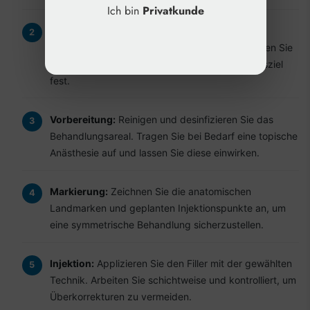
Ich bin
Privatkunde
Behandlungsplanung:
Analysieren Sie die
Lippenanatomie und Gesichtsproportionen. Legen Sie
gemeinsam mit dem Patienten das Behandlungsziel
fest.
Vorbereitung:
Reinigen und desinfizieren Sie das
Behandlungsareal. Tragen Sie bei Bedarf eine topische
Anästhesie auf und lassen Sie diese einwirken.
Markierung:
Zeichnen Sie die anatomischen
Landmarken und geplanten Injektionspunkte an, um
eine symmetrische Behandlung sicherzustellen.
Injektion:
Applizieren Sie den Filler mit der gewählten
Technik. Arbeiten Sie schichtweise und kontrolliert, um
Überkorrekturen zu vermeiden.