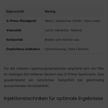
Eigenschaft
Niedrig
Mi
G-Prime (Festigkeit)
Weich, natürliches Gefühl, feine Linien
Gu
Viskosität
Leicht injizierbar, fließend
Ko
Kohäsivität
Breitet sich leichter aus
Gu
Empfohlene Indikation
Hydratisierung, feine Fältchen
Li
Für die meisten Lippenaugmentationen empfiehlt sich ein Filler
im niedrigen bis mittleren Bereich des G-Prime-Spektrums. Dies
gewährleistet ein natürliches Tastgefühl bei gleichzeitig
ausreichender Formstabilität.
Injektionstechniken für optimale Ergebnisse