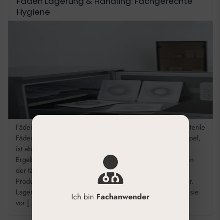
Fäden Lagerung & Handling: Fachgerechte
Hygiene
Fäden Lagerung Hygiene Handling: Ihr Praxis-Standard Sterile
Fäden richtig lagern, öffnen und handhaben – klingt simpel,
ist aber entscheidend für Behandlungssicherheit und
Ergebnis. Wir fassen die Standards zusammen, die sich in
der täglichen Praxis bewährt haben. So bleibt die
Produktintegrität erhalten und Risiken bleiben kalkulierbar.
Lagern Sie Fäden bei Raumtemperatur und schützen Sie sie
Ich bin
Fachanwender
vor […]