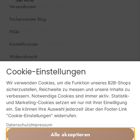
Versandkosten
Fachanwender Blog
FAQs
Kontaktformular
Widerrufsrecht
Öffnungszeiten
Cookie-Einstellungen
Wir sind persönlich, für Sie da:
Wir verwenden Cookies, um die Funktion unseres B2B-Shops
Mo - Do: 09:00 - 16:00 Uhr
sicherzustellen, Reichweite zu messen und unsere Inhalte zu
verbessern. Notwendige Cookies sind immer aktiv. Statistik-
Fr: 09:00 - 15:00 Uhr
und Marketing-Cookies setzen wir nur mit Ihrer Einwilligung
ein. Sie können Ihre Auswahl jederzeit über den Footer-Link
Sa + So: geschlossen
"Cookie-Einstellungen" widerrufen.
Online bestellen: 24/7
Datenschutz
Impressum
Alle akzeptieren