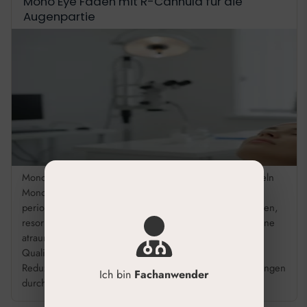
Mono Eye Fäden mit R-Cannula für die
Augenpartie
Mono Eye Fäden R-Cannula: Augenpartie sicher behandeln
Mono Eye Fäden mit R-Cannula sind gezielt für die
periorbitale Region konzipiert. Die Kombination aus glatten,
resorbierbaren Fäden und stumpfer Kanüle ermöglicht eine
atraumatische Platzierung zur Hautstraffung. Zertifizierte
Qualität für präzise Ergebnisse in der täglichen Praxis.
Reduzieren Sie das Risiko von Hämatomen und Schwellungen
Ich bin
Fachanwender
durch die stumpfe R-Kanüle. […]