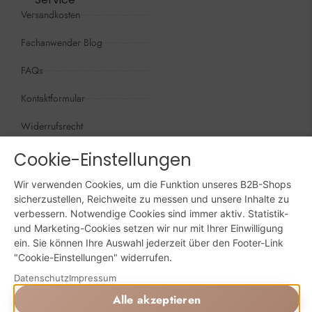
Versandkosten
Fachanwender Blog
FAQs
Kontaktformular
Widerrufsrecht
Öffnungszeiten
Cookie-Einstellungen
Wir sind persönlich, für Sie da:
Wir verwenden Cookies, um die Funktion unseres B2B-Shops
Mo - Do: 09:00 - 16:00 Uhr
sicherzustellen, Reichweite zu messen und unsere Inhalte zu
verbessern. Notwendige Cookies sind immer aktiv. Statistik-
Fr: 09:00 - 15:00 Uhr
und Marketing-Cookies setzen wir nur mit Ihrer Einwilligung
ein. Sie können Ihre Auswahl jederzeit über den Footer-Link
Sa + So: geschlossen
"Cookie-Einstellungen" widerrufen.
Online bestellen: 24/7
Datenschutz
Impressum
Alle akzeptieren