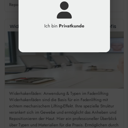
Repositionierung […]
Ich bin
Privatkunde
Widerhakenfäden: Effektives Lifting für Profis
Widerhakenfäden: Anwendung & Typen im Fadenlifting
Widerhakenfäden sind die Basis für ein Fadenlifting mit
echtem mechanischem Lifting-Effekt. Ihre spezielle Struktur
verankert sich im Gewebe und ermöglicht das Anheben und
Repositionieren der Haut. Hier ein professioneller Überblick
über Typen und Materialien für die Praxis. Ermöglichen durch