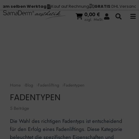
selben Werktag
Kauf auf Rechnung
GRATIS
DHL Versand in
Deu
0,00
€
zzgl. MwSt.
Home
Blog
Fadenlifting
Fadentypen
FADENTYPEN
5 Beiträge
Die Wahl des richtigen Fadentyps ist entscheidend
für den Erfolg eines Fadenliftings. Diese Kategorie
beleuchtet die spezifischen Eigenschaften und