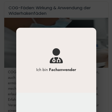
COG-Fäden: Wirkung & Anwendung der
Widerhakenfäden
Ich bin
Fachanwender
COG-Fäden für das mechanische Fadenlifting COG-Fäden,
auch Barbed Threads oder Widerhakenfäden genannt,
ermöglichen durch ihre spezielle Struktur ein sofortiges
mechanisches Lifting. Sie verankern sich im Gewebe und
erlauben die präzise Repositionierung erschlaffter Partien.
Erfahren Sie hier alles zur fachgerechten Anwendung.
Verankern sich mittels Widerhaken (Barbs) im Gewebe für
einen starken, sofortigen Lifting-Effekt. Ermöglichen die